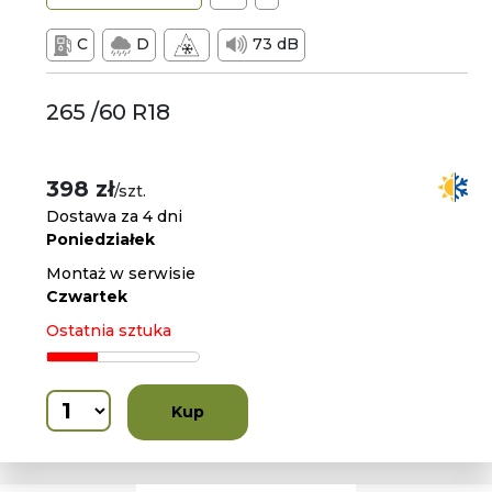
C
D
73 dB
265 /60 R18
398 zł
/szt.
Dostawa za 4 dni
Poniedziałek
Montaż w serwisie
Czwartek
Ostatnia sztuka
Kup