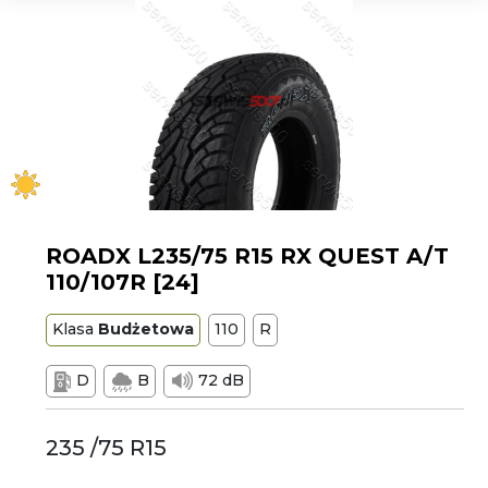
ROADX L235/75 R15 RX QUEST A/T
110/107R [24]
Klasa
Budżetowa
110
R
D
B
72 dB
235 /75 R15