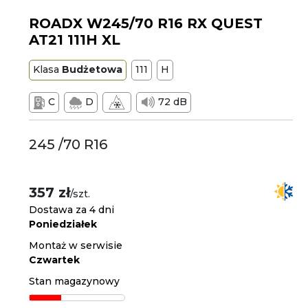
ROADX W245/70 R16 RX QUEST
AT21 111H XL
Klasa
Budżetowa
111
H
C
D
72 dB
245 /70 R16
357 zł
/szt.
Dostawa za 4 dni
Poniedziałek
Montaż w serwisie
Czwartek
Stan magazynowy