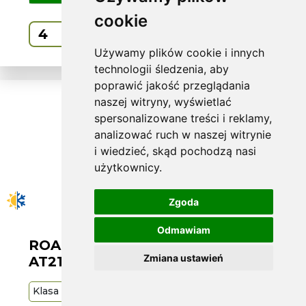
cookie
Kup
Używamy plików cookie i innych
technologii śledzenia, aby
poprawić jakość przeglądania
naszej witryny, wyświetlać
spersonalizowane treści i reklamy,
analizować ruch w naszej witrynie
i wiedzieć, skąd pochodzą nasi
użytkownicy.
Zgoda
Odmawiam
ROADX W225/65 R17 RX QUEST
Zmiana ustawień
AT21 102H
Klasa
Budżetowa
102
H