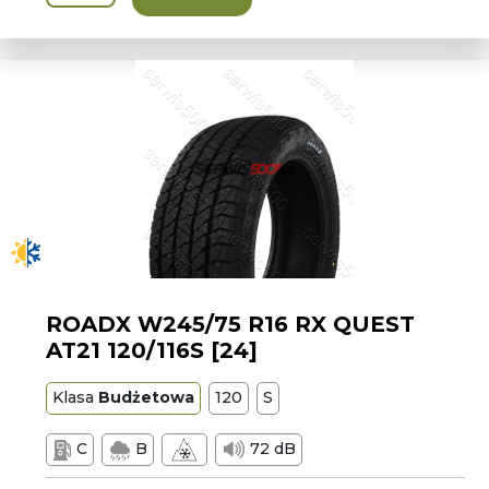
ROADX W245/75 R16 RX QUEST
AT21 120/116S [24]
Klasa
Budżetowa
120
S
C
B
72 dB