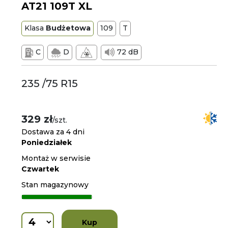
AT21 109T XL
Klasa
Budżetowa
109
T
C
D
72 dB
235 /75 R15
329 zł
/szt.
Dostawa za 4 dni
Poniedziałek
Montaż w serwisie
Czwartek
Stan magazynowy
Kup