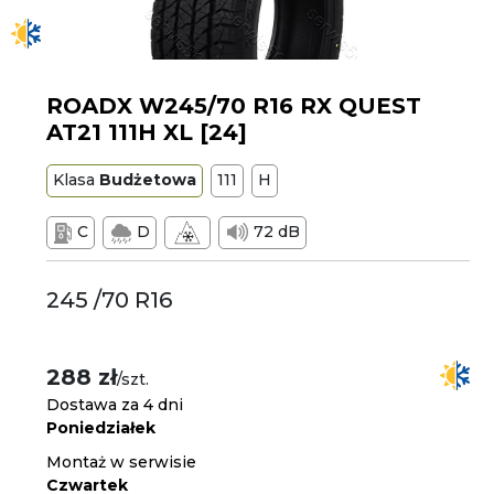
ROADX W245/70 R16 RX QUEST
AT21 111H XL [24]
Klasa
Budżetowa
111
H
C
D
72 dB
245 /70 R16
288 zł
/szt.
Dostawa za 4 dni
Poniedziałek
Montaż w serwisie
Czwartek