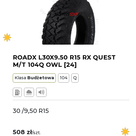
ROADX L30X9.50 R15 RX QUEST
M/T 104Q OWL [24]
Klasa
Budżetowa
104
Q
30 /9,50 R15
508 zł
/szt.