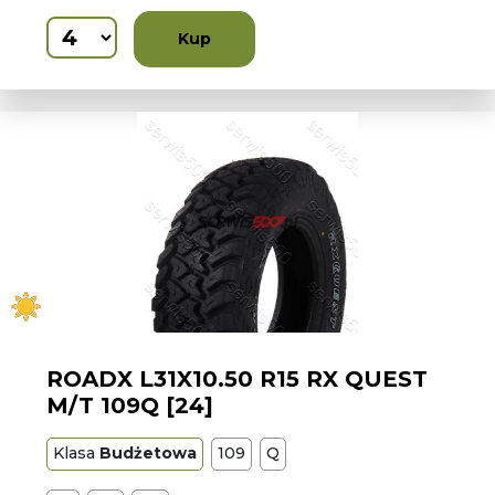
Kup
ROADX L31X10.50 R15 RX QUEST
M/T 109Q [24]
Klasa
Budżetowa
109
Q