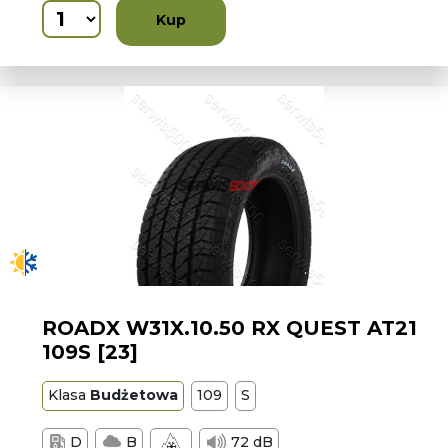
Kup
ROADX W31X.10.50 RX QUEST AT21
109S [23]
Klasa
Budżetowa
109
S
D
B
72 dB