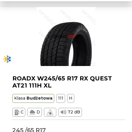
ROADX W245/65 R17 RX QUEST
AT21 111H XL
Klasa
Budżetowa
111
H
C
D
72 dB
245 /65 R17