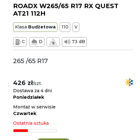
ROADX W265/65 R17 RX QUEST
AT21 112H
Klasa
Budżetowa
110
V
C
D
73 dB
265 /65 R17
426 zł
/szt.
Dostawa za 4 dni
Poniedziałek
Montaż w serwisie
Czwartek
Ostatnia sztuka