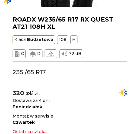
ROADX W235/65 R17 RX QUEST
AT21 108H XL
Klasa
Budżetowa
108
H
C
D
72 dB
235 /65 R17
320 zł
/szt.
Dostawa za 4 dni
Poniedziałek
Montaż w serwisie
Czwartek
Ostatnia sztuka