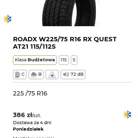
ROADX W225/75 R16 RX QUEST
AT21 115/112S
Klasa
Budżetowa
115
S
C
B
72 dB
225 /75 R16
386 zł
/szt.
Dostawa za 4 dni
Poniedziałek