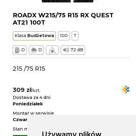
ROADX W215/75 R15 RX QUEST
AT21 100T
Klasa
Budżetowa
100
T
D
D
72 dB
215 /75 R15
309 zł
/szt.
Dostawa za 4 dni
Poniedziałek
Montaż w serwisie
Czwartek
Stan magazynowy
Używamy plików