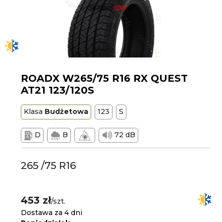
ROADX W265/75 R16 RX QUEST
AT21 123/120S
Klasa
Budżetowa
123
S
D
B
72 dB
265 /75 R16
453 zł
/szt.
Dostawa za 4 dni