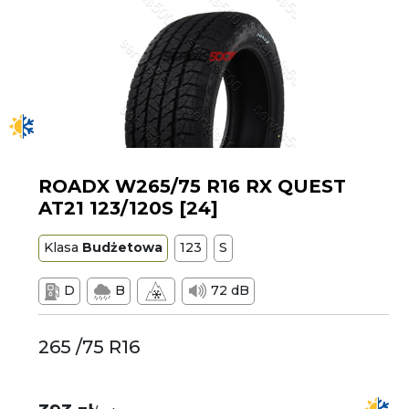
ROADX W265/75 R16 RX QUEST
AT21 123/120S [24]
Klasa
Budżetowa
123
S
D
B
72 dB
265 /75 R16