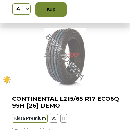
Kup
CONTINENTAL L215/65 R17 ECO6Q
99H [26] DEMO
Klasa
Premium
99
H