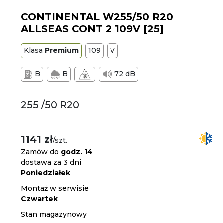
CONTINENTAL W255/50 R20
ALLSEAS CONT 2 109V [25]
Klasa
Premium
109
V
B
B
72 dB
255 /50 R20
1141 zł
/szt.
Zamów do
godz. 14
dostawa za 3 dni
Poniedziałek
Montaż w serwisie
Czwartek
Stan magazynowy