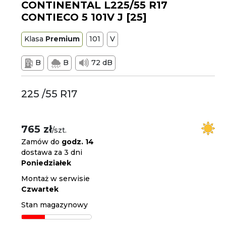
CONTINENTAL L225/55 R17
CONTIECO 5 101V J [25]
Klasa
Premium
101
V
B
B
72 dB
225 /55 R17
765 zł
/szt.
Zamów do
godz. 14
dostawa za 3 dni
Poniedziałek
Montaż w serwisie
Czwartek
Stan magazynowy