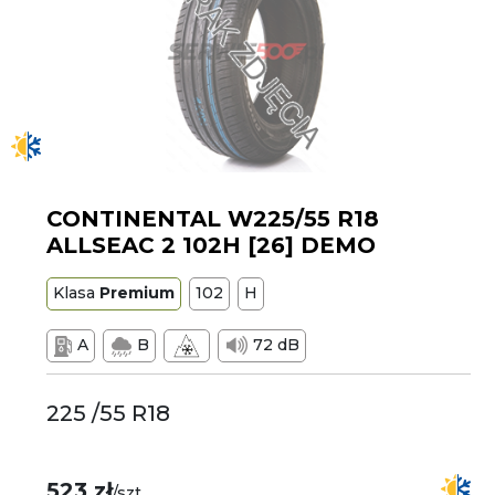
CONTINENTAL W225/55 R18
ALLSEAC 2 102H [26] DEMO
Klasa
Premium
102
H
A
B
72 dB
225 /55 R18
523 zł
/szt.