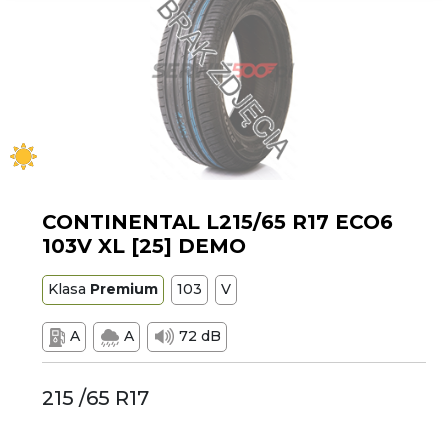
CONTINENTAL L215/65 R17 ECO6
103V XL [25] DEMO
Klasa
Premium
103
V
A
A
72 dB
215 /65 R17