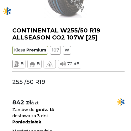
CONTINENTAL W255/50 R19
ALLSEASON CO2 107W [25]
Klasa
Premium
107
W
B
B
72 dB
255 /50 R19
842 zł
/szt.
Zamów do
godz. 14
dostawa za 3 dni
Poniedziałek