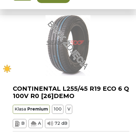
CONTINENTAL L255/45 R19 ECO 6 Q
100V R0 [26]DEMO
Klasa
Premium
100
V
B
A
72 dB