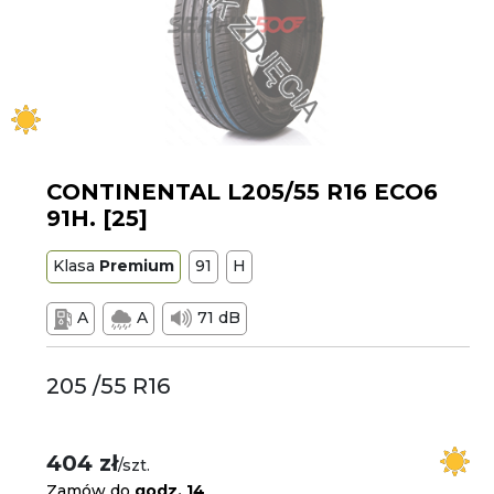
CONTINENTAL L205/55 R16 ECO6
91H. [25]
Klasa
Premium
91
H
A
A
71 dB
205 /55 R16
404 zł
/szt.
Zamów do
godz. 14