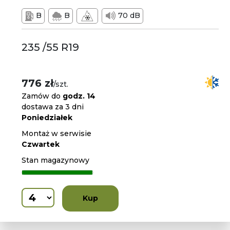
B
B
70 dB
235 /55 R19
776 zł
/szt.
Zamów do
godz. 14
dostawa za 3 dni
Poniedziałek
Montaż w serwisie
Czwartek
Stan magazynowy
Kup