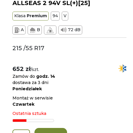
ALLSEAS 2 94V SL(+)[25]
Klasa
Premium
94
V
A
B
72 dB
215 /55 R17
652 zł
/szt.
Zamów do
godz. 14
dostawa za 3 dni
Poniedziałek
Montaż w serwisie
Czwartek
Ostatnia sztuka