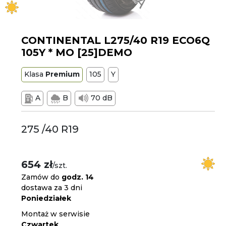
CONTINENTAL L275/40 R19 ECO6Q
105Y * MO [25]DEMO
Klasa
Premium
105
Y
A
B
70 dB
275 /40 R19
654 zł
/szt.
Zamów do
godz. 14
dostawa za 3 dni
Poniedziałek
Montaż w serwisie
Czwartek