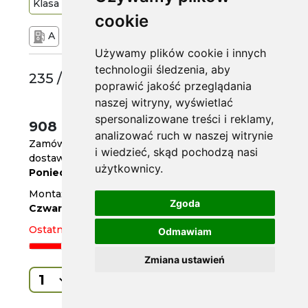
Klasa
Premium
104
V
cookie
A
B
72 dB
Używamy plików cookie i innych
technologii śledzenia, aby
235 /50 R20
poprawić jakość przeglądania
naszej witryny, wyświetlać
spersonalizowane treści i reklamy,
908 zł
/szt.
analizować ruch w naszej witrynie
Zamów do
godz. 14
i wiedzieć, skąd pochodzą nasi
dostawa za 3 dni
użytkownicy.
Poniedziałek
Montaż w serwisie
Zgoda
Czwartek
Ostatnia sztuka
Odmawiam
Zmiana ustawień
Kup