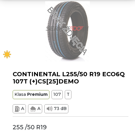
CONTINENTAL L255/50 R19 ECO6Q
107T (+)CS[25]DEMO
Klasa
Premium
107
T
A
A
73 dB
255 /50 R19