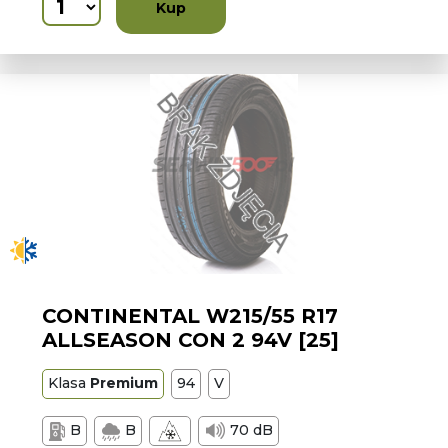
Kup
CONTINENTAL W215/55 R17
ALLSEASON CON 2 94V [25]
Klasa
Premium
94
V
B
B
70 dB