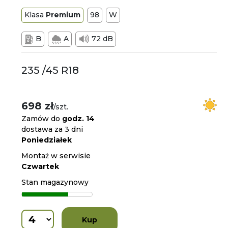
Klasa
Premium
98
W
B
A
72 dB
235 /45 R18
698 zł
/szt.
Zamów do
godz. 14
dostawa za 3 dni
Poniedziałek
Montaż w serwisie
Czwartek
Stan magazynowy
Kup