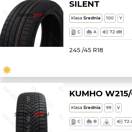
SILENT
Klasa
Średnia
100
Y
C
A
72 dB
245 /45 R18
KUMHO W215/6
Klasa
Średnia
99
V
C
B
72 