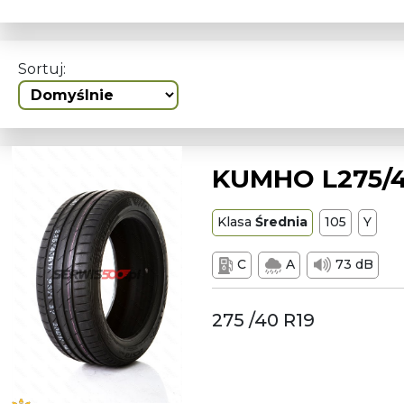
Sortuj:
KUMHO L275/40
Klasa
Średnia
105
Y
C
A
73 dB
275 /40 R19