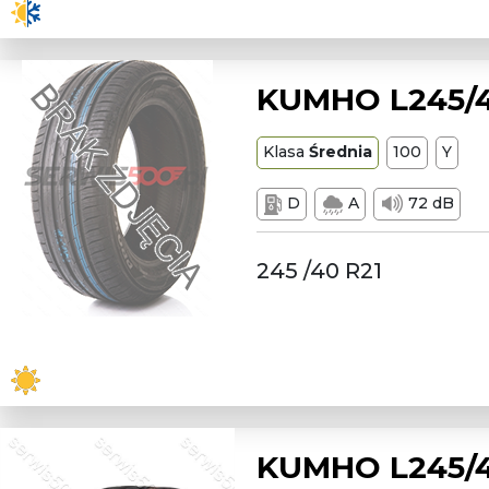
KUMHO L245/4
Klasa
Średnia
100
Y
D
A
72 dB
245 /40 R21
KUMHO L245/45