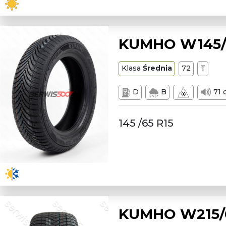
KUMHO W145/6
Klasa
Średnia
72
T
D
B
71 
145 /65 R15
KUMHO W215/6