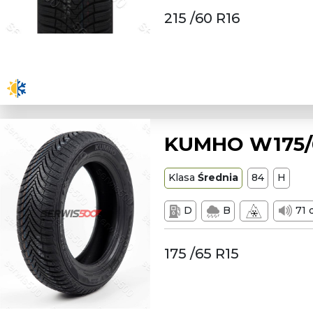
215 /60 R16
KUMHO W175/6
Klasa
Średnia
84
H
D
B
71 
175 /65 R15