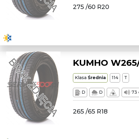
275 /60 R20
KUMHO W265/6
Klasa
Średnia
114
T
D
D
73 
265 /65 R18