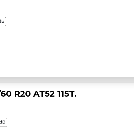
dB
0 R20 AT52 115T.
dB