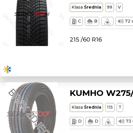
Klasa
Średnia
99
V
C
B
72 
215 /60 R16
KUMHO W275/6
Klasa
Średnia
115
T
D
D
73 