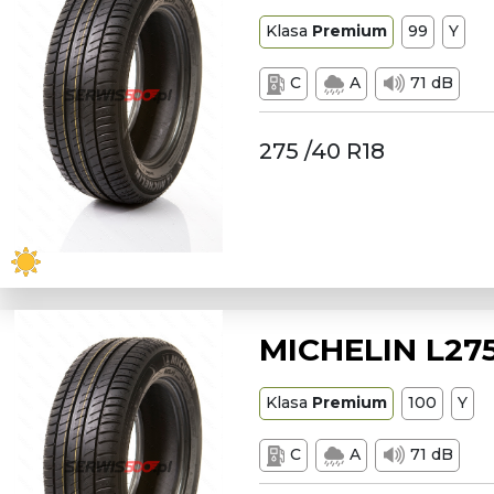
Klasa
Premium
99
Y
C
A
71 dB
275 /40 R18
MICHELIN L275
Klasa
Premium
100
Y
C
A
71 dB