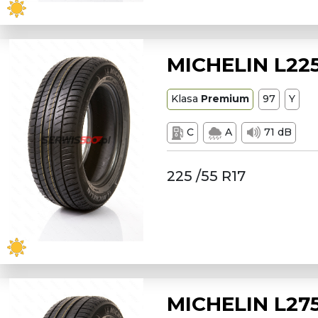
MICHELIN L225
Klasa
Premium
97
Y
C
A
71 dB
225 /55 R17
MICHELIN L275