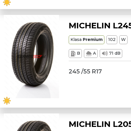
MICHELIN L24
Klasa
Premium
102
W
B
A
71 dB
245 /55 R17
MICHELIN L20