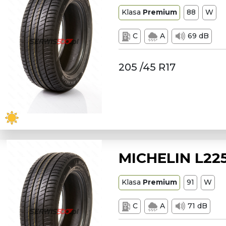
Klasa
Premium
88
W
C
A
69 dB
205 /45 R17
MICHELIN L225
Klasa
Premium
91
W
C
A
71 dB