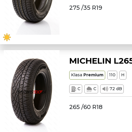
275 /35 R19
MICHELIN L26
Klasa
Premium
110
H
C
C
72 dB
265 /60 R18