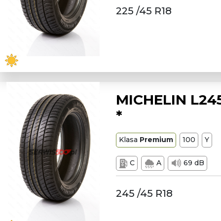
225 /45 R18
MICHELIN L245
*
Klasa
Premium
100
Y
C
A
69 dB
245 /45 R18