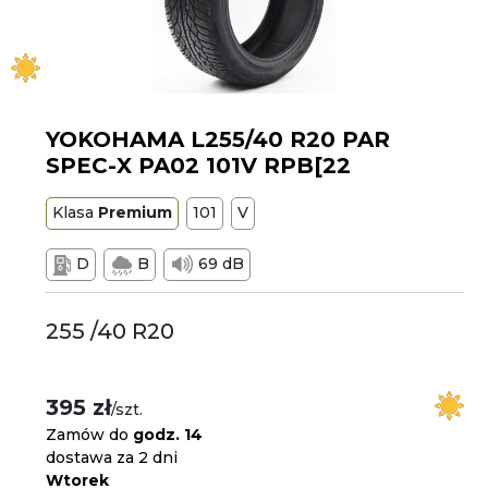
YOKOHAMA L255/40 R20 PAR
SPEC-X PA02 101V RPB[22
Klasa
Premium
101
V
D
B
69 dB
255 /40 R20
395 zł
/szt.
Zamów do
godz. 14
dostawa za 2 dni
Wtorek