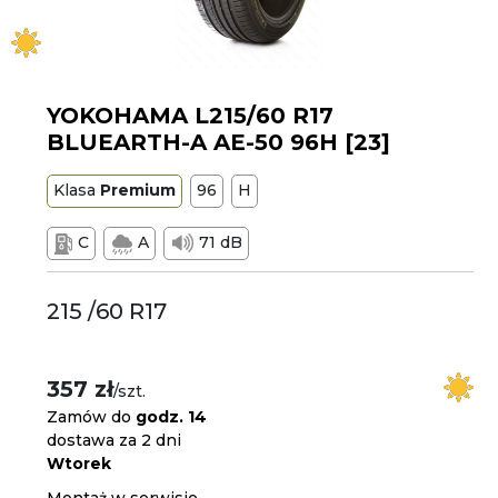
YOKOHAMA L215/60 R17
BLUEARTH-A AE-50 96H [23]
Klasa
Premium
96
H
C
A
71 dB
215 /60 R17
357 zł
/szt.
Zamów do
godz. 14
dostawa za 2 dni
Wtorek