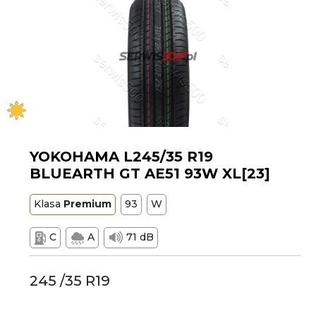
YOKOHAMA L245/35 R19
BLUEARTH GT AE51 93W XL[23]
Klasa
Premium
93
W
C
A
71 dB
245 /35 R19