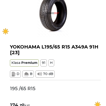
YOKOHAMA L195/65 R15 A349A 91H
[23]
Klasa
Premium
91
H
D
B
70 dB
195 /65 R15
174 zł
/szt.