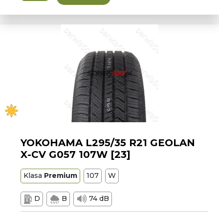
YOKOHAMA L295/35 R21 GEOLAN
X-CV G057 107W [23]
Klasa
Premium
107
W
D
B
74 dB