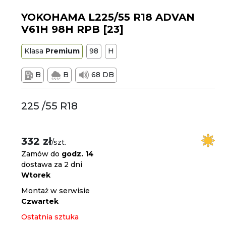
YOKOHAMA L225/55 R18 ADVAN
V61H 98H RPB [23]
Klasa
Premium
98
H
B
B
68 DB
225 /55 R18
332 zł
/szt.
Zamów do
godz. 14
dostawa za 2 dni
Wtorek
Montaż w serwisie
Czwartek
Ostatnia sztuka