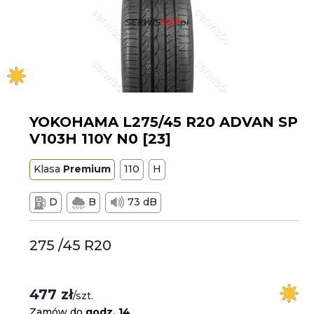
YOKOHAMA L275/45 R20 ADVAN SP
V103H 110Y N0 [23]
Klasa
Premium
110
H
D
B
73 dB
275 /45 R20
477 zł
/szt.
Zamów do
godz. 14