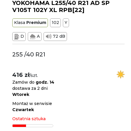
YOKOHAMA L255/40 R21 AD SP
V105T 102Y XL RPB[22]
Klasa
Premium
102
Y
D
A
72 dB
255 /40 R21
416 zł
/szt.
Zamów do
godz. 14
dostawa za 2 dni
Wtorek
Montaż w serwisie
Czwartek
Ostatnia sztuka