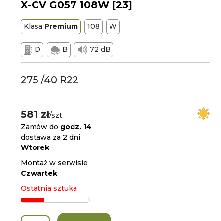
X-CV G057 108W [23]
Klasa
Premium
108
W
D
B
72 dB
275 /40 R22
581 zł
/szt.
Zamów do
godz. 14
dostawa za 2 dni
Wtorek
Montaż w serwisie
Czwartek
Ostatnia sztuka