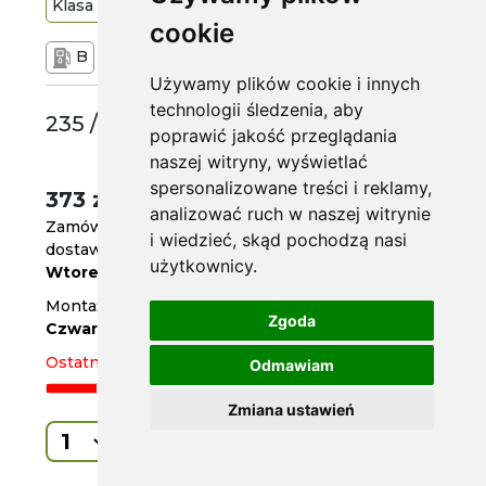
Klasa
Premium
98
Y
cookie
B
A
70 dB
Używamy plików cookie i innych
technologii śledzenia, aby
235 /45 R18
poprawić jakość przeglądania
naszej witryny, wyświetlać
spersonalizowane treści i reklamy,
373 zł
/szt.
analizować ruch w naszej witrynie
Zamów do
godz. 14
i wiedzieć, skąd pochodzą nasi
dostawa za 2 dni
użytkownicy.
Wtorek
Montaż w serwisie
Zgoda
Czwartek
Ostatnia sztuka
Odmawiam
Zmiana ustawień
Kup