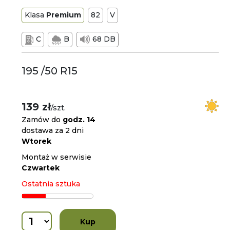
Klasa
Premium
82
V
C
B
68 DB
195 /50 R15
139 zł
/szt.
Zamów do
godz. 14
dostawa za 2 dni
Wtorek
Montaż w serwisie
Czwartek
Ostatnia sztuka
Kup