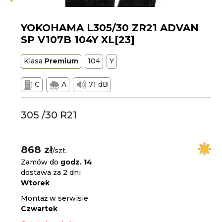
YOKOHAMA L305/30 ZR21 ADVAN
SP V107B 104Y XL[23]
Klasa
Premium
104
Y
C
A
71 dB
305 /30 R21
868 zł
/szt.
Zamów do
godz. 14
dostawa za 2 dni
Wtorek
Montaż w serwisie
Czwartek