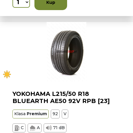
Kup
YOKOHAMA L215/50 R18
BLUEARTH AE50 92V RPB [23]
Klasa
Premium
92
V
C
A
71 dB