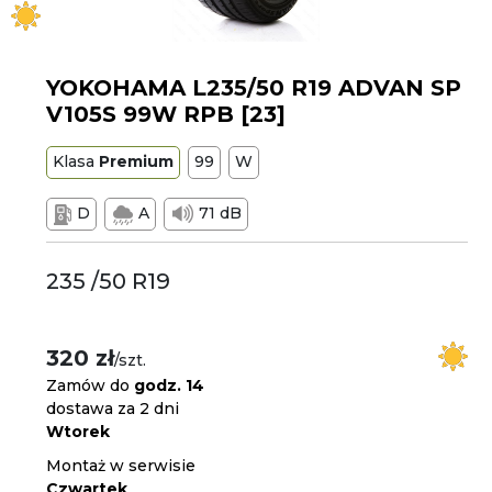
YOKOHAMA L235/50 R19 ADVAN SP
V105S 99W RPB [23]
Klasa
Premium
99
W
D
A
71 dB
235 /50 R19
320 zł
/szt.
Zamów do
godz. 14
dostawa za 2 dni
Wtorek
Montaż w serwisie
Czwartek