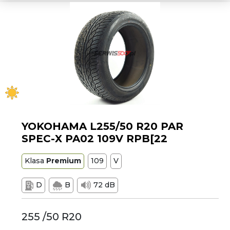
YOKOHAMA L255/50 R20 PAR
SPEC-X PA02 109V RPB[22
Klasa
Premium
109
V
D
B
72 dB
255 /50 R20