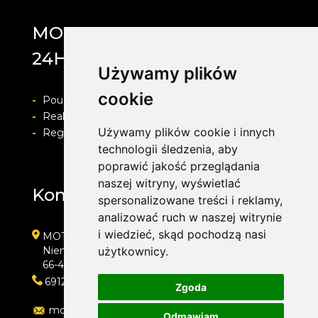
MOTOLAB WULKANIZACJA
24H
Używamy plików
cookie
-
Pouczenie o prawie do odstapienia od umowy
-
Realizacja zamówienia i formy płatności
Używamy plików cookie i innych
-
Regulamin i Polityka prywatności
technologii śledzenia, aby
poprawić jakość przeglądania
naszej witryny, wyświetlać
Kontakt
spersonalizowane treści i reklamy,
analizować ruch w naszej witrynie
i wiedzieć, skąd pochodzą nasi
MOTOLAB WULKANIZACJA 24H
Niemcewicza 39
użytkownicy.
66-400 Gorzów Wielkopolski
691204767
Zgoda
motolab@onet.pl
Odmawiam