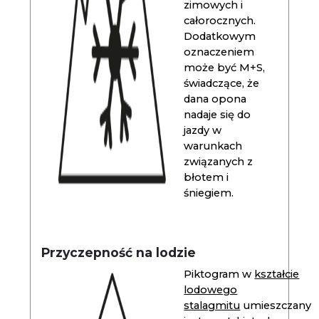
zimowych i
całorocznych.
Dodatkowym
oznaczeniem
może być M+S,
świadczące, że
dana opona
nadaje się do
jazdy w
warunkach
związanych z
błotem i
śniegiem.
Przyczepność na lodzie
Piktogram w
kształcie
lodowego
stalagmitu
umieszczany