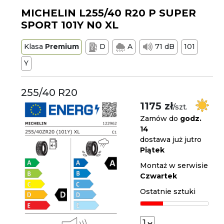
MICHELIN L255/40 R20 P SUPER
SPORT 101Y N0 XL
Klasa
Premium
D
A
71 dB
101
Y
255/40 R20
1175 zł
/szt.
Zamów do
godz.
14
dostawa już jutro
Piątek
Montaż w serwisie
Czwartek
Ostatnie sztuki