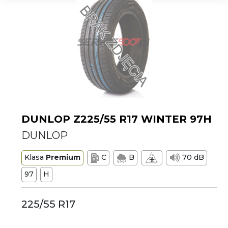
DUNLOP Z225/55 R17 WINTER 97H
DUNLOP
Klasa
Premium
C
B
70 dB
97
H
225/55 R17