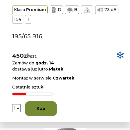
Klasa
Premium
D
B
73 dB
104
T
195/65 R16
450zł
/szt.
Zamów do
godz. 14
dostawa już jutro
Piątek
Montaż w serwisie
Czwartek
Ostatnie sztuki
Kup