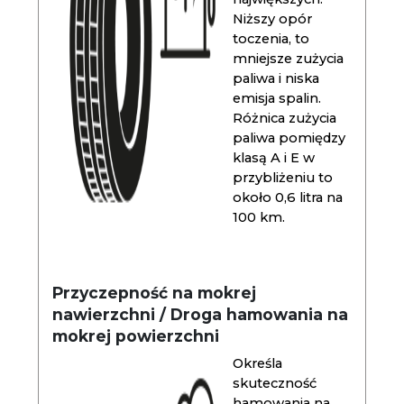
Niższy opór
toczenia, to
mniejsze zużycia
paliwa i niska
emisja spalin.
Różnica zużycia
paliwa pomiędzy
klasą A i E w
przybliżeniu to
około 0,6 litra na
100 km.
Przyczepność na mokrej
nawierzchni / Droga hamowania na
mokrej powierzchni
Określa
skuteczność
hamowania na