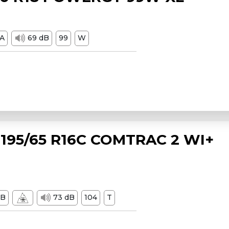
A
69 dB
99
W
195/65 R16C COMTRAC 2 WI+
B
73 dB
104
T