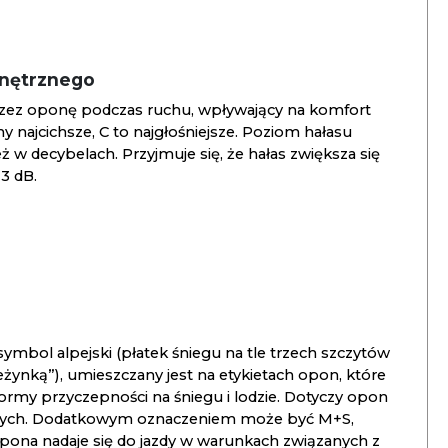
wnętrznego
zez oponę podczas ruchu, wpływający na komfort
ny najcichsze, C to najgłośniejsze. Poziom hałasu
 w decybelach. Przyjmuje się, że hałas zwiększa się
3 dB.
ymbol alpejski (płatek śniegu na tle trzech szczytów
ieżynką”), umieszczany jest na etykietach opon, które
ormy przyczepności na śniegu i lodzie. Dotyczy opon
znych. Dodatkowym oznaczeniem może być M+S,
opona nadaje się do jazdy w warunkach związanych z