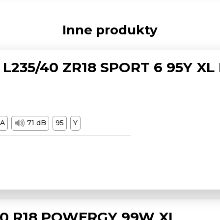
Inne produkty
L235/40 ZR18 SPORT 6 95Y XL
A
71 dB
95
Y
/50 R18 POWERGY 99W XL