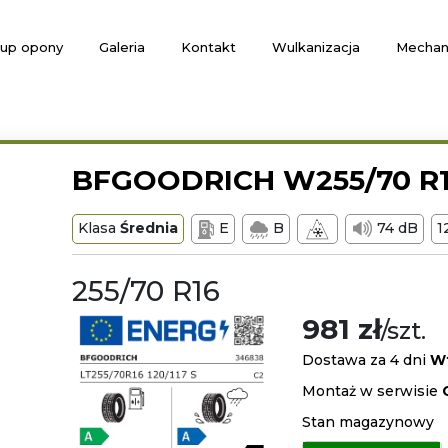
up opony
Galeria
Kontakt
Wulkanizacja
Mechan
BFGOODRICH W255/70 R1
Klasa
Średnia
E
B
74 dB
255/70 R16
981 zł
/szt.
Dostawa za 4 dni
W
Montaż w serwisie
Stan magazynowy