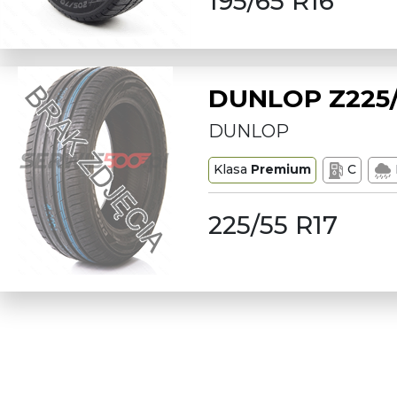
195/65 R16
DUNLOP Z225/
DUNLOP
Klasa
Premium
C
225/55 R17