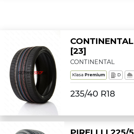
CONTINENTAL 
[23]
CONTINENTAL
Klasa
Premium
D
235/40 R18
PIRELLI L225