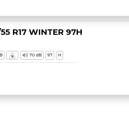
55 R17 WINTER 97H
B
70 dB
97
H