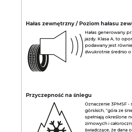
Hałas zewnętrzny / Poziom hałasu ze
Hałas generowany pr
jazdy. Klasa A, to opo
podawany jest również
dwukrotnie średnio o 
Przyczepność na śniegu
Oznaczenie 3PMSF - s
górskich, “góra ze śn
spełniają określone n
zimowych i całoroc
świadczące, że dana 