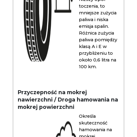
toczenia, to
mniejsze zużycia
paliwa i niska
emisja spalin.
Różnica zużycia
paliwa pomiędzy
klasą A i E w
przybliżeniu to
około 0,6 litra na
100 km.
Przyczepność na mokrej
nawierzchni / Droga hamowania na
mokrej powierzchni
Określa
skuteczność
hamowania na
mokrej