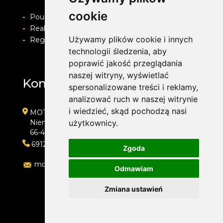
cookie
-
Pouczenie o prawie do odstapienia od umowy
-
Realizacja zamówienia i formy płatności
Używamy plików cookie i innych
-
Regulamin i Polityka prywatności
technologii śledzenia, aby
poprawić jakość przeglądania
naszej witryny, wyświetlać
Kontakt
spersonalizowane treści i reklamy,
analizować ruch w naszej witrynie
i wiedzieć, skąd pochodzą nasi
MOTOLAB WULKANIZACJA 24H
Niemcewicza 39
użytkownicy.
66-400 Gorzów Wielkopolski
691204767
Zgoda
motolab@onet.pl
Odmawiam
Zmiana ustawień