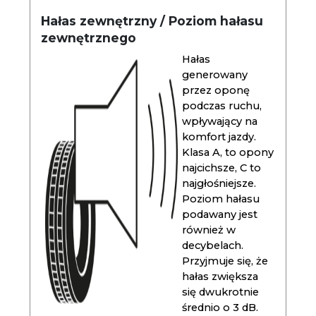
Hałas zewnętrzny / Poziom hałasu
zewnętrznego
Hałas
generowany
przez oponę
podczas ruchu,
wpływający na
komfort jazdy.
Klasa A, to opony
najcichsze, C to
najgłośniejsze.
Poziom hałasu
podawany jest
również w
decybelach.
Przyjmuje się, że
hałas zwiększa
się dwukrotnie
średnio o 3 dB.