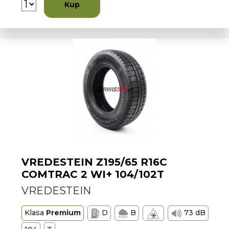
Kup
VREDESTEIN Z195/65 R16C
COMTRAC 2 WI+ 104/102T
VREDESTEIN
Klasa
Premium
D
B
73 dB