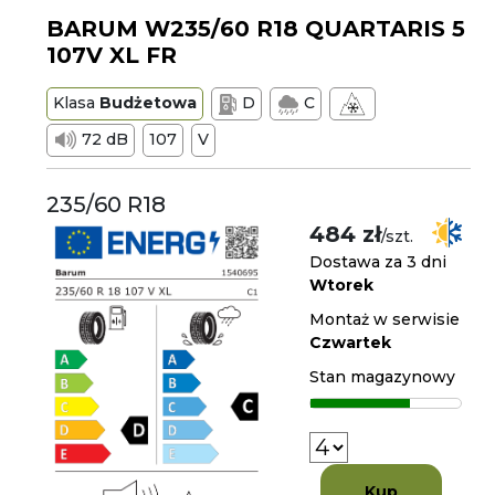
BARUM W235/60 R18 QUARTARIS 5
107V XL FR
Klasa
Budżetowa
D
C
72 dB
107
V
235/60 R18
484 zł
/szt.
Dostawa za 3 dni
Wtorek
Montaż w serwisie
Czwartek
Stan magazynowy
Kup