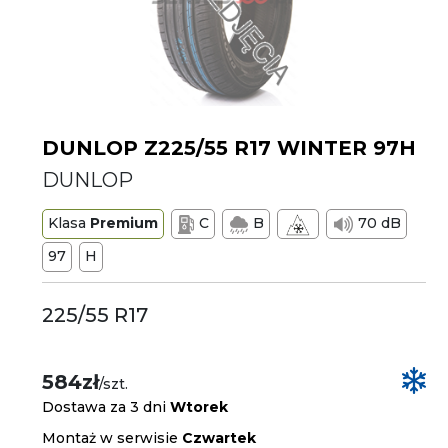
DUNLOP Z225/55 R17 WINTER 97H
DUNLOP
Klasa
Premium
C
B
70 dB
97
H
225/55 R17
584zł
/szt.
Dostawa za 3 dni
Wtorek
Montaż w serwisie
Czwartek