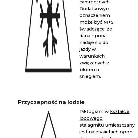
całorocznych.
Dodatkowym
oznaczeniem
może być M+S,
świadczące, że
dana opona
nadaje się do
jazdy w
warunkach
związanych z
błotem i
śniegiem.
Przyczepność na lodzie
Piktogram w
kształcie
lodowego
stalagmitu
umieszczany
jest na etykietach opon