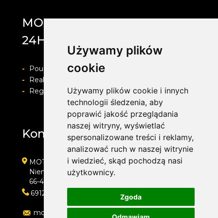
MOTOLAB WULKANIZACJA
24H
Używamy plików
cookie
-
Pouczenie o prawie do odstapienia od umowy
-
Realizacja zamówienia i formy płatności
Używamy plików cookie i innych
-
Regulamin i Polityka prywatności
technologii śledzenia, aby
poprawić jakość przeglądania
naszej witryny, wyświetlać
Kontakt
spersonalizowane treści i reklamy,
analizować ruch w naszej witrynie
i wiedzieć, skąd pochodzą nasi
MOTOLAB WULKANIZACJA 24H
Niemcewicza 39
użytkownicy.
66-400 Gorzów Wielkopolski
691204767
Zgoda
motolab@onet.pl
Odmawiam