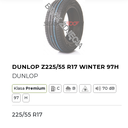
DUNLOP Z225/55 R17 WINTER 97H
DUNLOP
Klasa
Premium
C
B
70 dB
97
H
225/55 R17