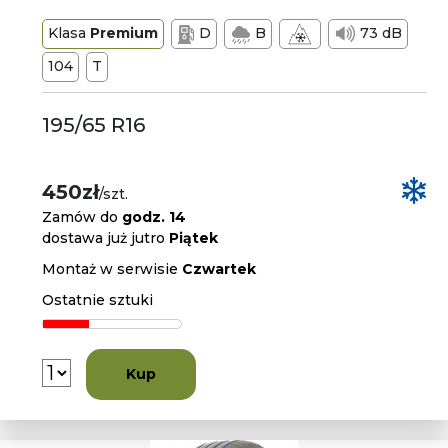
Klasa
Premium
D
B
73 dB
104
T
195/65 R16
450zł
/szt.
Zamów do
godz. 14
dostawa już jutro
Piątek
Montaż w serwisie
Czwartek
Ostatnie sztuki
Kup