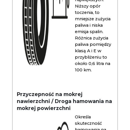
Niższy opór
toczenia, to
mniejsze zużycia
paliwa i niska
emisja spalin.
Różnica zużycia
paliwa pomiędzy
klasą A i E w
przybliżeniu to
około 0,6 litra na
100 km.
Przyczepność na mokrej
nawierzchni / Droga hamowania na
mokrej powierzchni
Określa
skuteczność
hamowania na