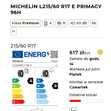
MICHELIN L215/60 R17 E PRIMACY
96H
Klasa
Premium
A
B
69 dB
96
H
215/60 R17
617 zł
/szt.
Zamów do
godz.
14
dostawa już jutro
Piątek
Montaż w serwisie
Czwartek
Ostatnie sztuki