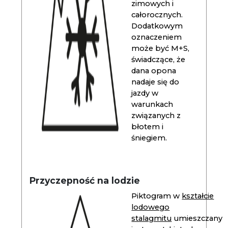
zimowych i
całorocznych.
Dodatkowym
oznaczeniem
może być M+S,
świadczące, że
dana opona
nadaje się do
jazdy w
warunkach
związanych z
błotem i
śniegiem.
Przyczepność na lodzie
Piktogram w
kształcie
lodowego
stalagmitu
umieszczany