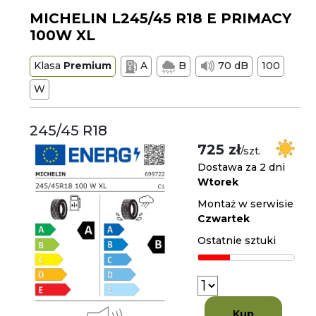
MICHELIN L245/45 R18 E PRIMACY
100W XL
Klasa
Premium
A
B
70 dB
100
W
245/45 R18
725 zł
/szt.
Dostawa za 2 dni
Wtorek
Montaż w serwisie
Czwartek
Ostatnie sztuki
Kup