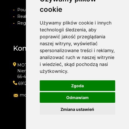
cookie
-
Pouczenie o prawie do odstapienia od umowy
-
Realizacja zamówienia i formy płatności
Używamy plików cookie i innych
-
Regulamin i Polityka prywatności
technologii śledzenia, aby
poprawić jakość przeglądania
naszej witryny, wyświetlać
Kontakt
spersonalizowane treści i reklamy,
analizować ruch w naszej witrynie
i wiedzieć, skąd pochodzą nasi
MOTOLAB WULKANIZACJA 24H
Niemcewicza 39
użytkownicy.
66-400 Gorzów Wielkopolski
691204767
Zgoda
motolab@onet.pl
Odmawiam
Zmiana ustawień