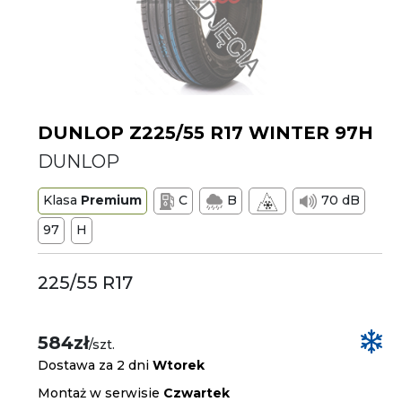
DUNLOP Z225/55 R17 WINTER 97H
DUNLOP
Klasa
Premium
C
B
70 dB
97
H
225/55 R17
584zł
/szt.
Dostawa za 2 dni
Wtorek
Montaż w serwisie
Czwartek