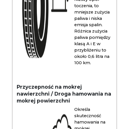
toczenia, to
mniejsze zużycia
paliwa i niska
emisja spalin.
Różnica zużycia
paliwa pomiędzy
klasą A i E w
przybliżeniu to
około 0,6 litra na
100 km.
Przyczepność na mokrej
nawierzchni / Droga hamowania na
mokrej powierzchni
Określa
skuteczność
hamowania na
mokrej