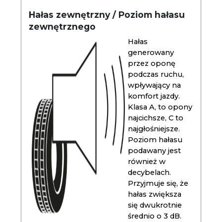
Hałas zewnętrzny / Poziom hałasu
zewnętrznego
Hałas
generowany
przez oponę
podczas ruchu,
wpływający na
komfort jazdy.
Klasa A, to opony
najcichsze, C to
najgłośniejsze.
Poziom hałasu
podawany jest
również w
decybelach.
Przyjmuje się, że
hałas zwiększa
się dwukrotnie
średnio o 3 dB.