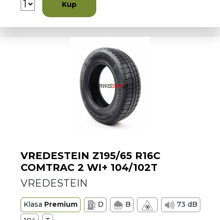
Kup
VREDESTEIN Z195/65 R16C
COMTRAC 2 WI+ 104/102T
VREDESTEIN
Klasa
Premium
D
B
73 dB