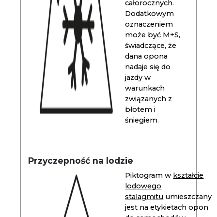
całorocznych.
Dodatkowym
oznaczeniem
może być M+S,
świadczące, że
dana opona
nadaje się do
jazdy w
warunkach
związanych z
błotem i
śniegiem.
Przyczepność na lodzie
Piktogram w
kształcie
lodowego
stalagmitu
umieszczany
jest na etykietach opon