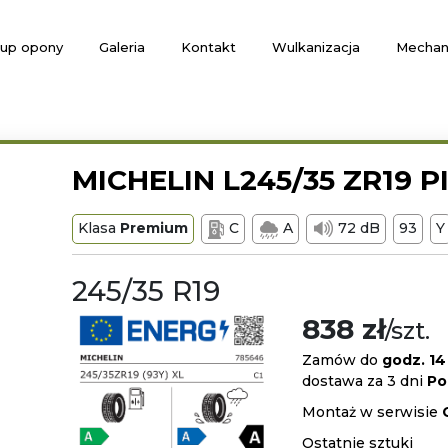
up opony
Galeria
Kontakt
Wulkanizacja
Mechan
MICHELIN L245/35 ZR19 P
Klasa
Premium
C
A
72 dB
93
Y
245/35 R19
838 zł
/szt.
Zamów do
godz. 14
dostawa za 3 dni
Po
Montaż w serwisie
Ostatnie sztuki