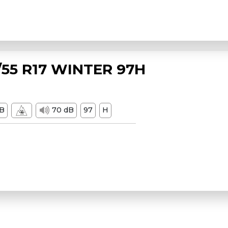
55 R17 WINTER 97H
B
70 dB
97
H