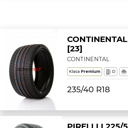
CONTINENTAL 
[23]
CONTINENTAL
Klasa
Premium
D
235/40 R18
PIRELLI L225