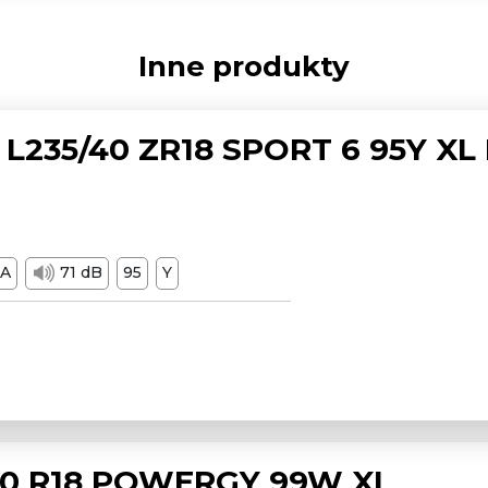
Inne produkty
L235/40 ZR18 SPORT 6 95Y XL
A
71 dB
95
Y
/50 R18 POWERGY 99W XL