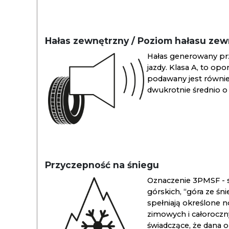
Hałas zewnętrzny / Poziom hałasu ze
Hałas generowany pr
jazdy. Klasa A, to opo
podawany jest również
dwukrotnie średnio o 
Przyczepność na śniegu
Oznaczenie 3PMSF - s
górskich, “góra ze śn
spełniają określone n
zimowych i całoroc
świadczące, że dana 