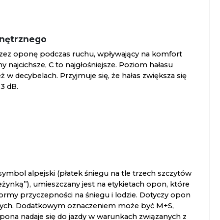
wnętrznego
zez oponę podczas ruchu, wpływający na komfort
ny najcichsze, C to najgłośniejsze. Poziom hałasu
 w decybelach. Przyjmuje się, że hałas zwiększa się
3 dB.
ymbol alpejski (płatek śniegu na tle trzech szczytów
ieżynką”), umieszczany jest na etykietach opon, które
ormy przyczepności na śniegu i lodzie. Dotyczy opon
znych. Dodatkowym oznaczeniem może być M+S,
opona nadaje się do jazdy w warunkach związanych z