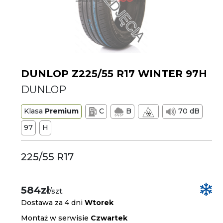
DUNLOP Z225/55 R17 WINTER 97H
DUNLOP
Klasa
Premium
C
B
70 dB
97
H
225/55 R17
584zł
/szt.
Dostawa za 4 dni
Wtorek
Montaż w serwisie
Czwartek