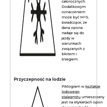
całorocznych.
Dodatkowym
oznaczeniem
może być M+S,
świadczące, że
dana opona
nadaje się do
jazdy w
warunkach
związanych z
błotem i
śniegiem.
Przyczepność na lodzie
Piktogram w
kształcie
lodowego
stalagmitu
umieszczany
jest na etykietach opon