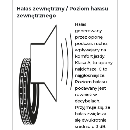
Hałas zewnętrzny / Poziom hałasu
zewnętrznego
Hałas
generowany
przez oponę
podczas ruchu,
wpływający na
komfort jazdy.
Klasa A, to opony
najcichsze, C to
najgłośniejsze.
Poziom hałasu
podawany jest
również w
decybelach.
Przyjmuje się, że
hałas zwiększa
się dwukrotnie
średnio o 3 dB.