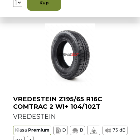
Kup
VREDESTEIN Z195/65 R16C
COMTRAC 2 WI+ 104/102T
VREDESTEIN
Klasa
Premium
D
B
73 dB