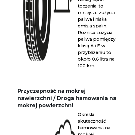
toczenia, to
mniejsze zużycia
paliwa i niska
emisja spalin.
Różnica zużycia
paliwa pomiędzy
klasą A i E w
przybliżeniu to
około 0,6 litra na
100 km.
Przyczepność na mokrej
nawierzchni / Droga hamowania na
mokrej powierzchni
Określa
skuteczność
hamowania na
mokrej