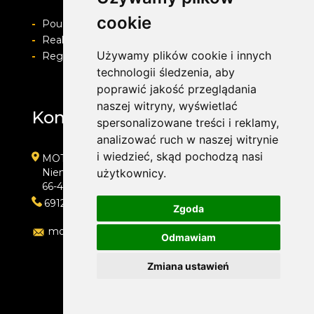
cookie
-
Pouczenie o prawie do odstapienia od umowy
-
Realizacja zamówienia i formy płatności
Używamy plików cookie i innych
-
Regulamin i Polityka prywatności
technologii śledzenia, aby
poprawić jakość przeglądania
naszej witryny, wyświetlać
Kontakt
spersonalizowane treści i reklamy,
analizować ruch w naszej witrynie
i wiedzieć, skąd pochodzą nasi
MOTOLAB WULKANIZACJA 24H
Niemcewicza 39
użytkownicy.
66-400 Gorzów Wielkopolski
691204767
Zgoda
motolab@onet.pl
Odmawiam
Zmiana ustawień