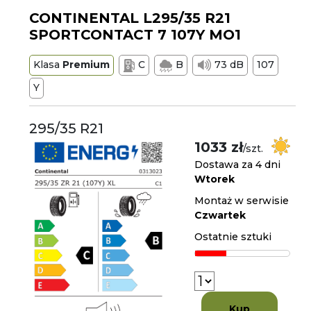
CONTINENTAL L295/35 R21
SPORTCONTACT 7 107Y MO1
Klasa
Premium
C
B
73 dB
107
Y
295/35 R21
1033 zł
/szt.
Dostawa za 4 dni
Wtorek
Montaż w serwisie
Czwartek
Ostatnie sztuki
Kup