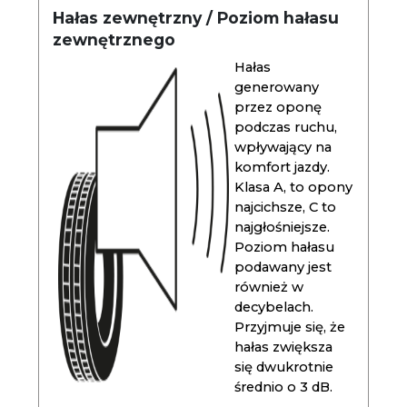
Hałas zewnętrzny / Poziom hałasu
zewnętrznego
Hałas
generowany
przez oponę
podczas ruchu,
wpływający na
komfort jazdy.
Klasa A, to opony
najcichsze, C to
najgłośniejsze.
Poziom hałasu
podawany jest
również w
decybelach.
Przyjmuje się, że
hałas zwiększa
się dwukrotnie
średnio o 3 dB.