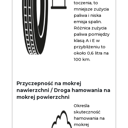
toczenia, to
mniejsze zużycia
paliwa i niska
emisja spalin.
Różnica zużycia
paliwa pomiędzy
klasą A i E w
przybliżeniu to
około 0,6 litra na
100 km.
Przyczepność na mokrej
nawierzchni / Droga hamowania na
mokrej powierzchni
Określa
skuteczność
hamowania na
mokrej