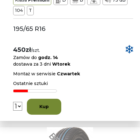
Klasa
Premium
D
B
73 dB
104
T
195/65 R16
450zł
/szt.
Zamów do
godz. 14
dostawa za 3 dni
Wtorek
Montaż w serwisie
Czwartek
Ostatnie sztuki
Kup