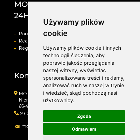
MOTOLAB WULKANIZACJA
24H
Używamy plików
cookie
-
Pouczenie o prawie do odstapienia od umowy
-
Realizacja zamówienia i formy płatności
Używamy plików cookie i innych
-
Regulamin i Polityka prywatności
technologii śledzenia, aby
poprawić jakość przeglądania
naszej witryny, wyświetlać
Kontakt
spersonalizowane treści i reklamy,
analizować ruch w naszej witrynie
i wiedzieć, skąd pochodzą nasi
MOTOLAB WULKANIZACJA 24H
Niemcewicza 39
użytkownicy.
66-400 Gorzów Wielkopolski
691204767
Zgoda
motolab@onet.pl
Odmawiam