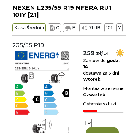
NEXEN L235/55 R19 NFERA RU1
101Y [21]
Klasa
Średnia
C
B
71 dB
101
Y
235/55 R19
259 zł
/szt.
Zamów do
godz.
14
dostawa za 3 dni
Wtorek
Montaż w serwisie
Czwartek
Ostatnie sztuki