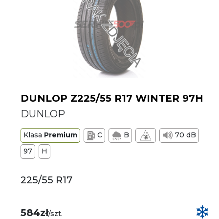
DUNLOP Z225/55 R17 WINTER 97H
DUNLOP
Klasa
Premium
C
B
70 dB
97
H
225/55 R17
584zł
/szt.