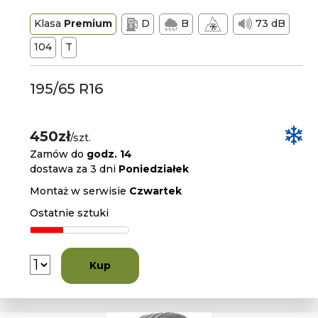
Klasa
Premium
D
B
73 dB
104
T
195/65 R16
450zł
/szt.
Zamów do
godz. 14
dostawa za 3 dni
Poniedziałek
Montaż w serwisie
Czwartek
Ostatnie sztuki
Kup