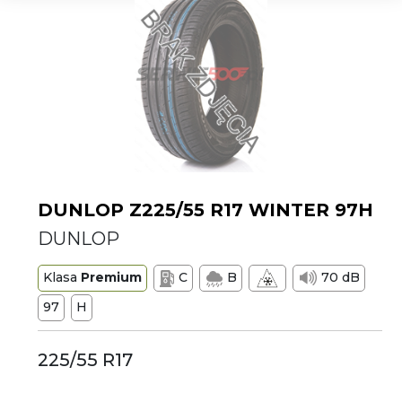
DUNLOP Z225/55 R17 WINTER 97H
DUNLOP
Klasa
Premium
C
B
70 dB
97
H
225/55 R17