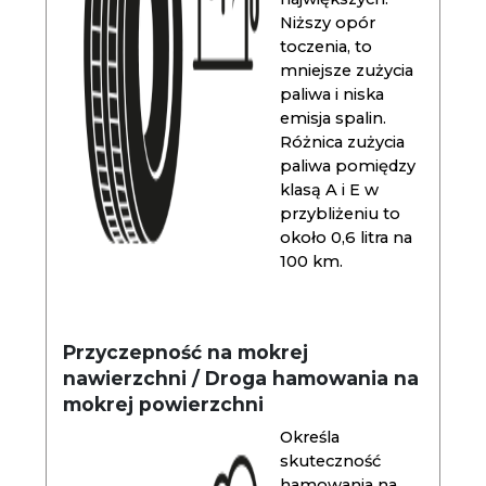
Niższy opór
toczenia, to
mniejsze zużycia
paliwa i niska
emisja spalin.
Różnica zużycia
paliwa pomiędzy
klasą A i E w
przybliżeniu to
około 0,6 litra na
100 km.
Przyczepność na mokrej
nawierzchni / Droga hamowania na
mokrej powierzchni
Określa
skuteczność
hamowania na