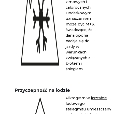
zimowych i
całorocznych.
Dodatkowym
oznaczeniem
może być M+S,
świadczące, że
dana opona
nadaje się do
jazdy w
warunkach
związanych z
błotem i
śniegiem.
Przyczepność na lodzie
Piktogram w
kształcie
lodowego
stalagmitu
umieszczany