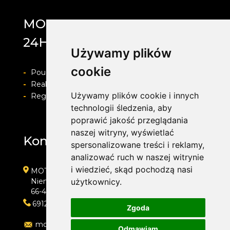
MOTOLAB WULKANIZACJA
24H
Używamy plików
cookie
-
Pouczenie o prawie do odstapienia od umowy
-
Realizacja zamówienia i formy płatności
Używamy plików cookie i innych
-
Regulamin i Polityka prywatności
technologii śledzenia, aby
poprawić jakość przeglądania
naszej witryny, wyświetlać
Kontakt
spersonalizowane treści i reklamy,
analizować ruch w naszej witrynie
i wiedzieć, skąd pochodzą nasi
MOTOLAB WULKANIZACJA 24H
Niemcewicza 39
użytkownicy.
66-400 Gorzów Wielkopolski
691204767
Zgoda
motolab@onet.pl
Odmawiam