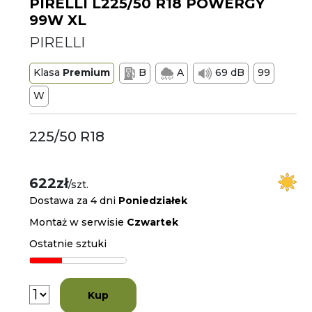
PIRELLI L225/50 R18 POWERGY
99W XL
PIRELLI
Klasa
Premium
B
A
69 dB
99
W
225/50 R18
622zł
/szt.
Dostawa za 4 dni
Poniedziałek
Montaż w serwisie
Czwartek
Ostatnie sztuki
Kup