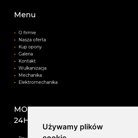
Menu
-
O firmie
-
Nasza oferta
-
Kup opony
-
Galeria
-
Kontakt
-
Wulkanizacja
-
Mechanika
-
Elektromechanika
MOTOLAB WULKANIZACJA
24H
Używamy plików
cookie