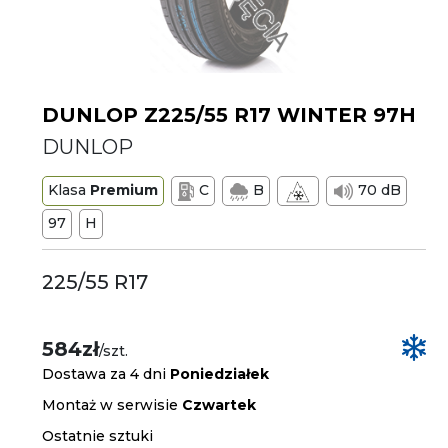
DUNLOP Z225/55 R17 WINTER 97H
DUNLOP
Klasa
Premium
C
B
70 dB
97
H
225/55 R17
584zł
/szt.
Dostawa za 4 dni
Poniedziałek
Montaż w serwisie
Czwartek
Ostatnie sztuki