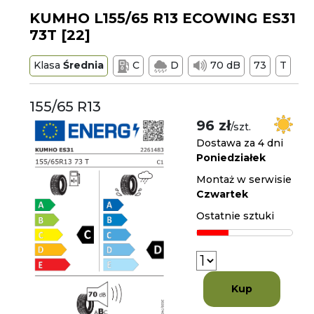
KUMHO L155/65 R13 ECOWING ES31
73T [22]
Klasa
Średnia
C
D
70 dB
73
T
155/65 R13
96 zł
/szt.
Dostawa za 4 dni
Poniedziałek
Montaż w serwisie
Czwartek
Ostatnie sztuki
Kup