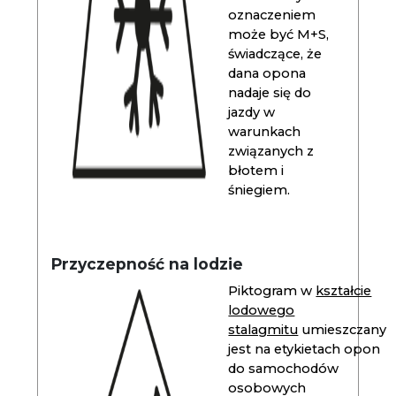
oznaczeniem
może być M+S,
świadczące, że
dana opona
nadaje się do
jazdy w
warunkach
związanych z
błotem i
śniegiem.
Przyczepność na lodzie
Piktogram w
kształcie
lodowego
stalagmitu
umieszczany
jest na etykietach opon
do samochodów
osobowych