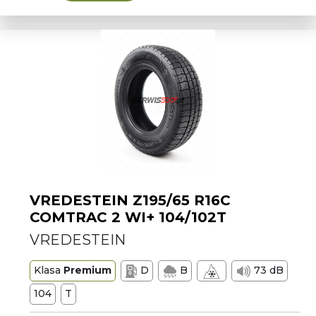
VREDESTEIN Z195/65 R16C
COMTRAC 2 WI+ 104/102T
VREDESTEIN
Klasa
Premium
D
B
73 dB
104
T