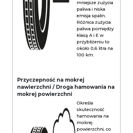
mniejsze zużycia
paliwa i niska
emisja spalin.
Różnica zużycia
paliwa pomiędzy
klasą A i E w
przybliżeniu to
około 0,6 litra na
100 km.
Przyczepność na mokrej
nawierzchni / Droga hamowania na
mokrej powierzchni
Określa
skuteczność
hamowania na
mokrej
powierzchni, co