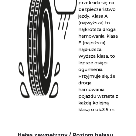
przekłada się na
bezpieczeństwo
jazdy. Klasa A
(najwyższa) to
najkrótsza droga
hamowania, klasa
E (najniższa)
najdłuższa.
Wyższa klasa, to
lepsze osiągi
ogumienia.
Przyjmuje się, że
droga
hamowania
pojazdu wzrasta z
każdą kolejną
klasą o ok.3,5 m.
Hałas zewnętrzny / Poziom hałasu