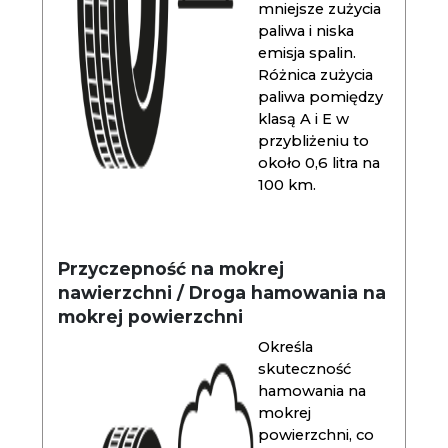
mniejsze zużycia
paliwa i niska
emisja spalin.
Różnica zużycia
paliwa pomiędzy
klasą A i E w
przybliżeniu to
około 0,6 litra na
100 km.
Przyczepność na mokrej
nawierzchni / Droga hamowania na
mokrej powierzchni
Określa
skuteczność
hamowania na
mokrej
powierzchni, co