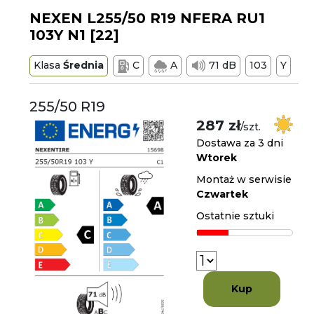
NEXEN L255/50 R19 NFERA RU1
103Y N1 [22]
Klasa
Średnia
C
A
71 dB
103
Y
255/50 R19
287 zł
/szt.
Dostawa za 3 dni
Wtorek
Montaż w serwisie
Czwartek
Ostatnie sztuki
Kup