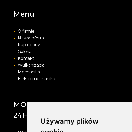
Menu
-
O firmie
-
Nasza oferta
-
Kup opony
-
Galeria
-
Kontakt
-
Wulkanizacja
-
Mechanika
-
Elektromechanika
MOTOLAB WULKANIZACJA
24H
Używamy plików
cookie