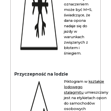
oznaczeniem
może być M+S,
świadczące, że
dana opona
nadaje się do
jazdy w
warunkach
związanych z
błotem i
śniegiem.
Przyczepność na lodzie
Piktogram w
kształcie
lodowego
stalagmitu
umieszczany
jest na etykietach opon
do samochodów
osobowych