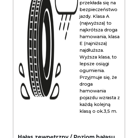
przekłada się na
bezpieczeństwo
jazdy. Klasa A
(najwyższa) to
najkrótsza droga
hamowania, klasa
E (najniższa)
najdłuższa.
Wyższa klasa, to
lepsze osiągi
ogumienia.
Przyjmuje się, że
droga
hamowania
pojazdu wzrasta z
każdą kolejną
klasą o ok.3,5 m.
Hałas zewnętrzny / Poziom hałasu