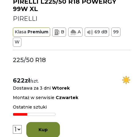
PIRELLI L225/50 R18 POWERGY
99W XL
PIRELLI
Klasa
Premium
B
A
69 dB
99
W
225/50 R18
622zł
/szt.
Dostawa za 3 dni
Wtorek
Montaż w serwisie
Czwartek
Ostatnie sztuki
Kup