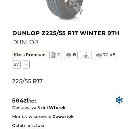
DUNLOP Z225/55 R17 WINTER 97H
DUNLOP
Klasa
Premium
C
B
70 dB
97
H
225/55 R17
584zł
/szt.
Dostawa za 3 dni
Wtorek
Montaż w serwisie
Czwartek
Ostatnie sztuki