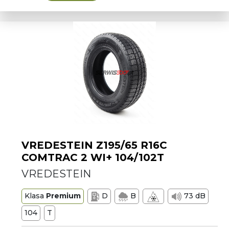
VREDESTEIN Z195/65 R16C
COMTRAC 2 WI+ 104/102T
VREDESTEIN
Klasa
Premium
D
B
73 dB
104
T