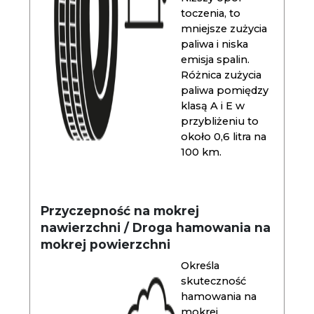
toczenia, to
mniejsze zużycia
paliwa i niska
emisja spalin.
Różnica zużycia
paliwa pomiędzy
klasą A i E w
przybliżeniu to
około 0,6 litra na
100 km.
Przyczepność na mokrej
nawierzchni / Droga hamowania na
mokrej powierzchni
Określa
skuteczność
hamowania na
mokrej