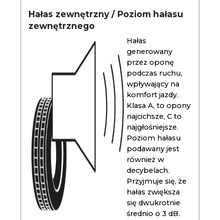
Hałas zewnętrzny / Poziom hałasu
zewnętrznego
Hałas
generowany
przez oponę
podczas ruchu,
wpływający na
komfort jazdy.
Klasa A, to opony
najcichsze, C to
najgłośniejsze.
Poziom hałasu
podawany jest
również w
decybelach.
Przyjmuje się, że
hałas zwiększa
się dwukrotnie
średnio o 3 dB.