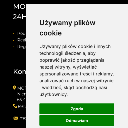
MOTOLAB WULKANIZACJA
24H
Używamy plików
cookie
-
Pouczenie o prawie do odstapienia od umowy
-
Realizacja zamówienia i formy płatności
Używamy plików cookie i innych
-
Regulamin i Polityka prywatności
technologii śledzenia, aby
poprawić jakość przeglądania
naszej witryny, wyświetlać
Kontakt
spersonalizowane treści i reklamy,
analizować ruch w naszej witrynie
i wiedzieć, skąd pochodzą nasi
MOTOLAB WULKANIZACJA 24H
Niemcewicza 39
użytkownicy.
66-400 Gorzów Wielkopolski
691204767
Zgoda
motolab@onet.pl
Odmawiam