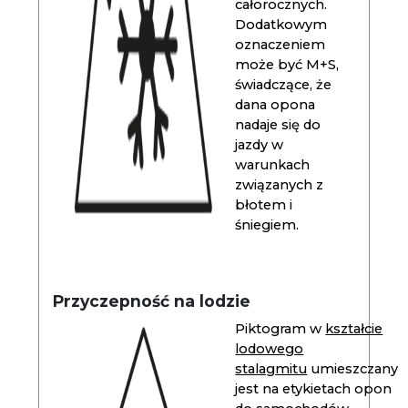
całorocznych.
Dodatkowym
oznaczeniem
może być M+S,
świadczące, że
dana opona
nadaje się do
jazdy w
warunkach
związanych z
błotem i
śniegiem.
Przyczepność na lodzie
Piktogram w
kształcie
lodowego
stalagmitu
umieszczany
jest na etykietach opon