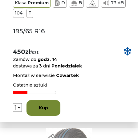
Klasa
Premium
D
B
73 dB
104
T
195/65 R16
450zł
/szt.
Zamów do
godz. 14
dostawa za 3 dni
Poniedziałek
Montaż w serwisie
Czwartek
Ostatnie sztuki
Kup