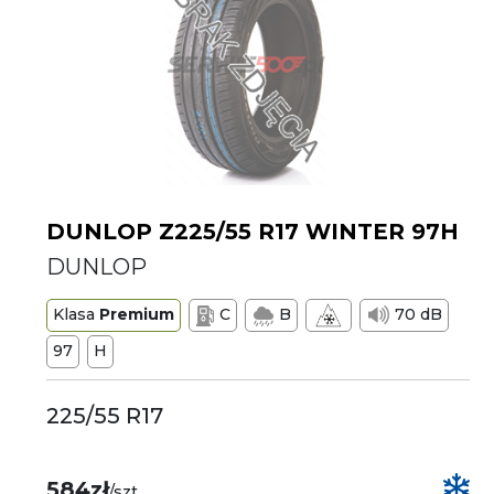
DUNLOP Z225/55 R17 WINTER 97H
DUNLOP
Klasa
Premium
C
B
70 dB
97
H
225/55 R17
584zł
/szt.