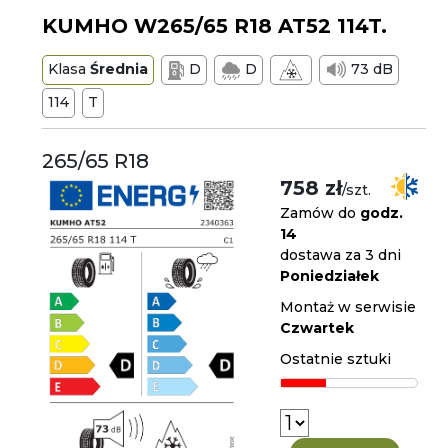
KUMHO W265/65 R18 AT52 114T.
Klasa
Średnia
D
D
73 dB
114
T
265/65 R18
758 zł
/szt.
Zamów do
godz.
14
dostawa za 3 dni
Poniedziałek
Montaż w serwisie
Czwartek
Ostatnie sztuki