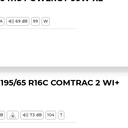
A
69 dB
99
W
195/65 R16C COMTRAC 2 WI+
B
73 dB
104
T