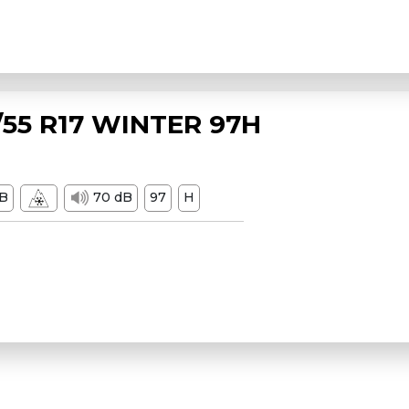
55 R17 WINTER 97H
B
70 dB
97
H