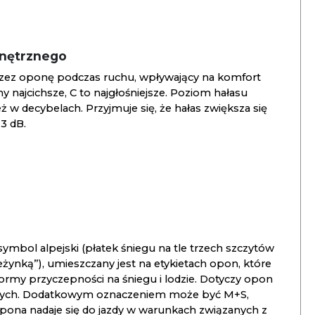
wnętrznego
zez oponę podczas ruchu, wpływający na komfort
ny najcichsze, C to najgłośniejsze. Poziom hałasu
 w decybelach. Przyjmuje się, że hałas zwiększa się
3 dB.
ymbol alpejski (płatek śniegu na tle trzech szczytów
ieżynką”), umieszczany jest na etykietach opon, które
ormy przyczepności na śniegu i lodzie. Dotyczy opon
znych. Dodatkowym oznaczeniem może być M+S,
opona nadaje się do jazdy w warunkach związanych z