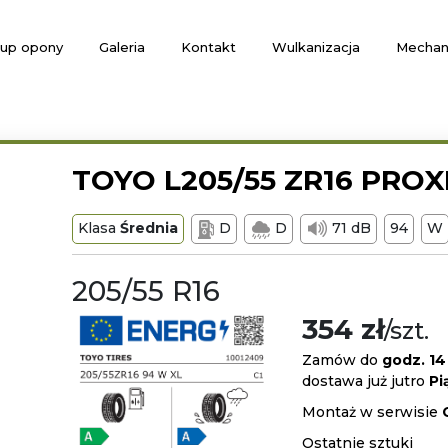
up opony
Galeria
Kontakt
Wulkanizacja
Mechan
TOYO L205/55 ZR16 PROX
Klasa
Średnia
D
D
71 dB
94
W
205/55 R16
354 zł
/szt.
Zamów do
godz. 14
dostawa już jutro
Pi
Montaż w serwisie
Ostatnie sztuki