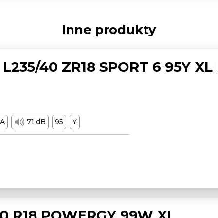
Inne produkty
L235/40 ZR18 SPORT 6 95Y XL
A
71 dB
95
Y
/50 R18 POWERGY 99W XL