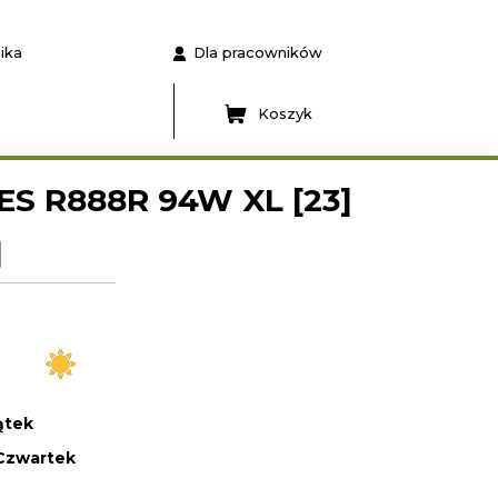
ika
Dla pracowników
Koszyk
ES R888R 94W XL [23]
ątek
Czwartek