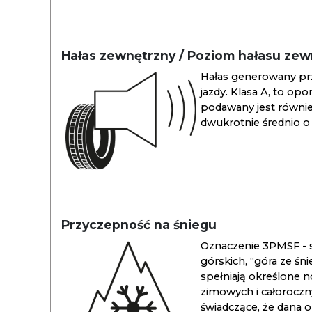
Hałas zewnętrzny / Poziom hałasu ze
Hałas generowany pr
jazdy. Klasa A, to opo
podawany jest również
dwukrotnie średnio o 
Przyczepność na śniegu
Oznaczenie 3PMSF - s
górskich, “góra ze śn
spełniają określone n
zimowych i całoroc
świadczące, że dana 