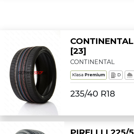
CONTINENTAL 
[23]
CONTINENTAL
Klasa
Premium
D
235/40 R18
PIRELLI L225