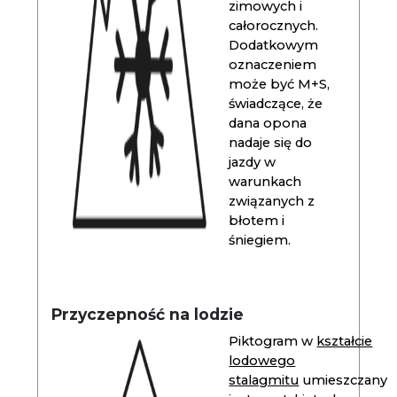
zimowych i
całorocznych.
Dodatkowym
oznaczeniem
może być M+S,
świadczące, że
dana opona
nadaje się do
jazdy w
warunkach
związanych z
błotem i
śniegiem.
Przyczepność na lodzie
Piktogram w
kształcie
lodowego
stalagmitu
umieszczany