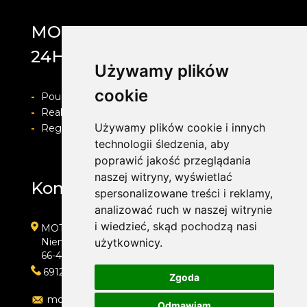
MOTOLAB WULKANIZACJA
24H
Używamy plików
cookie
-
Pouczenie o prawie do odstapienia od umowy
-
Realizacja zamówienia i formy płatności
Używamy plików cookie i innych
-
Regulamin i Polityka prywatności
technologii śledzenia, aby
poprawić jakość przeglądania
naszej witryny, wyświetlać
Kontakt
spersonalizowane treści i reklamy,
analizować ruch w naszej witrynie
i wiedzieć, skąd pochodzą nasi
MOTOLAB WULKANIZACJA 24H
Niemcewicza 39
użytkownicy.
66-400 Gorzów Wielkopolski
691204767
Zgoda
motolab@onet.pl
Odmawiam