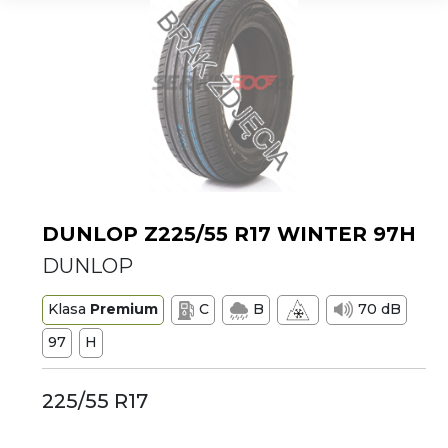
DUNLOP Z225/55 R17 WINTER 97H
DUNLOP
Klasa
Premium
C
B
70 dB
97
H
225/55 R17