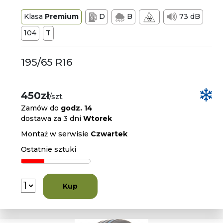
Klasa
Premium
D
B
73 dB
104
T
195/65 R16
450zł
/szt.
Zamów do
godz. 14
dostawa za 3 dni
Wtorek
Montaż w serwisie
Czwartek
Ostatnie sztuki
Kup