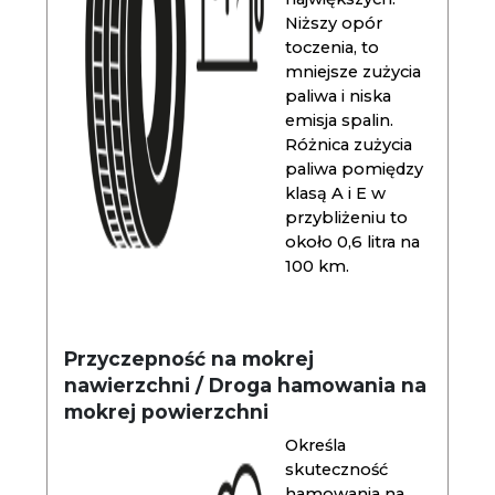
Niższy opór
toczenia, to
mniejsze zużycia
paliwa i niska
emisja spalin.
Różnica zużycia
paliwa pomiędzy
klasą A i E w
przybliżeniu to
około 0,6 litra na
100 km.
Przyczepność na mokrej
nawierzchni / Droga hamowania na
mokrej powierzchni
Określa
skuteczność
hamowania na