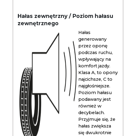
Hałas zewnętrzny / Poziom hałasu
zewnętrznego
Hałas
generowany
przez oponę
podczas ruchu,
wpływający na
komfort jazdy.
Klasa A, to opony
najcichsze, C to
najgłośniejsze.
Poziom hałasu
podawany jest
również w
decybelach.
Przyjmuje się, że
hałas zwiększa
się dwukrotnie