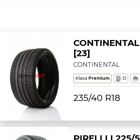
CONTINENTAL 
[23]
CONTINENTAL
Klasa
Premium
D
235/40 R18
PIRELLI L225