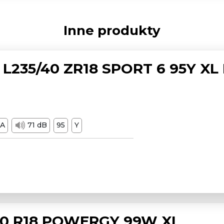
Inne produkty
L235/40 ZR18 SPORT 6 95Y XL
A
71 dB
95
Y
/50 R18 POWERGY 99W XL