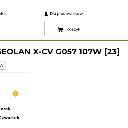
ika
Dla pracowników
Koszyk
EOLAN X-CV G057 107W [23]
W
orek
Czwartek