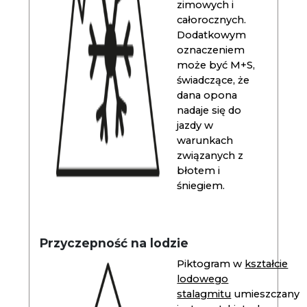
zimowych i
całorocznych.
Dodatkowym
oznaczeniem
może być M+S,
świadczące, że
dana opona
nadaje się do
jazdy w
warunkach
związanych z
błotem i
śniegiem.
Przyczepność na lodzie
Piktogram w
kształcie
lodowego
stalagmitu
umieszczany