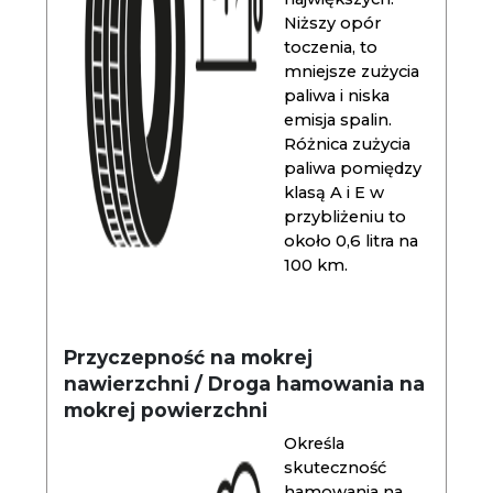
Niższy opór
toczenia, to
mniejsze zużycia
paliwa i niska
emisja spalin.
Różnica zużycia
paliwa pomiędzy
klasą A i E w
przybliżeniu to
około 0,6 litra na
100 km.
Przyczepność na mokrej
nawierzchni / Droga hamowania na
mokrej powierzchni
Określa
skuteczność
hamowania na