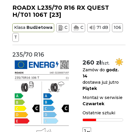
ROADX L235/70 R16 RX QUEST
H/T01 106T [23]
Klasa
Budżetowa
C
C
71 dB
106
T
235/70 R16
260 zł
/szt.
Zamów do
godz.
14
dostawa już jutro
Piątek
Montaż w serwisie
Czwartek
Ostatnie sztuki