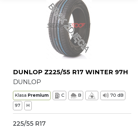
DUNLOP Z225/55 R17 WINTER 97H
DUNLOP
Klasa
Premium
C
B
70 dB
97
H
225/55 R17