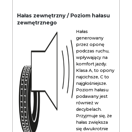
Hałas zewnętrzny / Poziom hałasu
zewnętrznego
Hałas
generowany
przez oponę
podczas ruchu,
wpływający na
komfort jazdy.
Klasa A, to opony
najcichsze, C to
najgłośniejsze.
Poziom hałasu
podawany jest
również w
decybelach.
Przyjmuje się, że
hałas zwiększa
się dwukrotnie