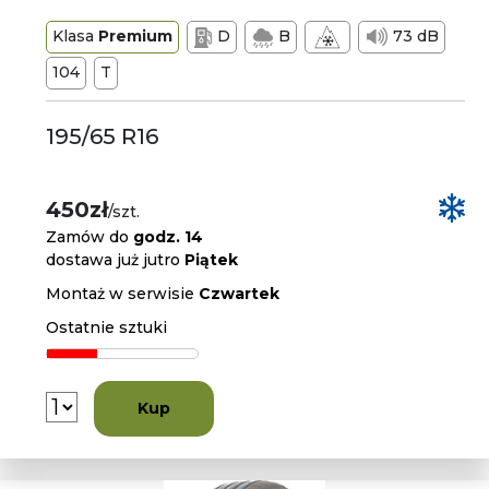
Klasa
Premium
D
B
73 dB
104
T
195/65 R16
450zł
/szt.
Zamów do
godz. 14
dostawa już jutro
Piątek
Montaż w serwisie
Czwartek
Ostatnie sztuki
Kup