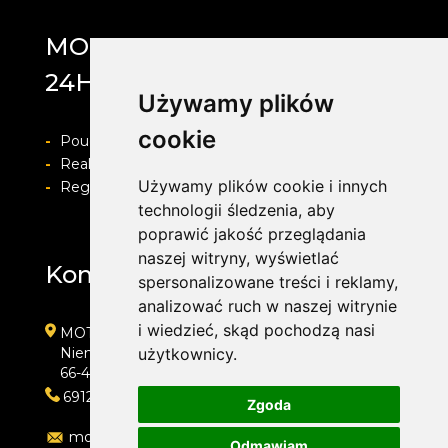
MOTOLAB WULKANIZACJA
24H
Używamy plików
cookie
-
Pouczenie o prawie do odstapienia od umowy
-
Realizacja zamówienia i formy płatności
Używamy plików cookie i innych
-
Regulamin i Polityka prywatności
technologii śledzenia, aby
poprawić jakość przeglądania
naszej witryny, wyświetlać
Kontakt
spersonalizowane treści i reklamy,
analizować ruch w naszej witrynie
i wiedzieć, skąd pochodzą nasi
MOTOLAB WULKANIZACJA 24H
Niemcewicza 39
użytkownicy.
66-400 Gorzów Wielkopolski
691204767
Zgoda
motolab@onet.pl
Odmawiam