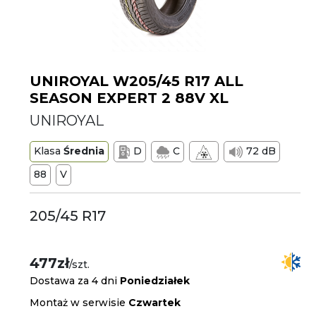
UNIROYAL W205/45 R17 ALL
SEASON EXPERT 2 88V XL
UNIROYAL
Klasa
Średnia
D
C
72 dB
88
V
205/45 R17
477zł
/szt.
Dostawa za 4 dni
Poniedziałek
Montaż w serwisie
Czwartek