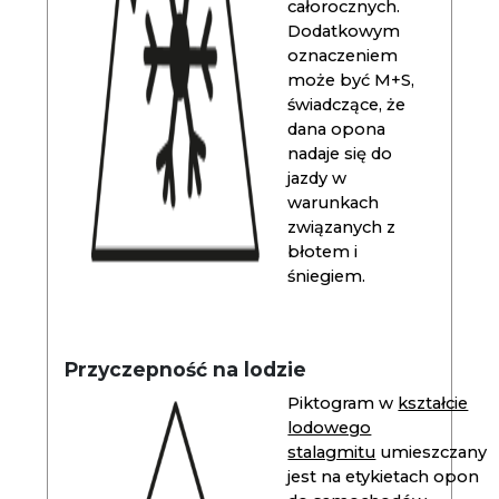
całorocznych.
Dodatkowym
oznaczeniem
może być M+S,
świadczące, że
dana opona
nadaje się do
jazdy w
warunkach
związanych z
błotem i
śniegiem.
Przyczepność na lodzie
Piktogram w
kształcie
lodowego
stalagmitu
umieszczany
jest na etykietach opon