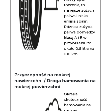
toczenia, to
mniejsze zużycia
paliwa i niska
emisja spalin.
Różnica zużycia
paliwa pomiędzy
klasą A i E w
przybliżeniu to
około 0,6 litra na
100 km.
Przyczepność na mokrej
nawierzchni / Droga hamowania na
mokrej powierzchni
Określa
skuteczność
hamowania na
mokrej