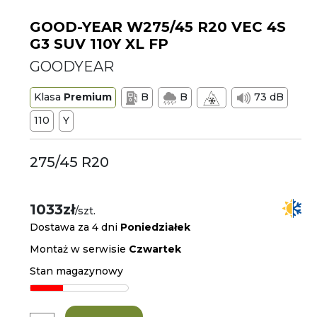
GOOD-YEAR W275/45 R20 VEC 4S
G3 SUV 110Y XL FP
GOODYEAR
Klasa
Premium
B
B
73 dB
110
Y
275/45 R20
1033zł
/szt.
Dostawa za 4 dni
Poniedziałek
Montaż w serwisie
Czwartek
Stan magazynowy