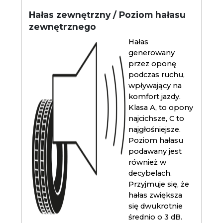
Hałas zewnętrzny / Poziom hałasu
zewnętrznego
Hałas
generowany
przez oponę
podczas ruchu,
wpływający na
komfort jazdy.
Klasa A, to opony
najcichsze, C to
najgłośniejsze.
Poziom hałasu
podawany jest
również w
decybelach.
Przyjmuje się, że
hałas zwiększa
się dwukrotnie
średnio o 3 dB.