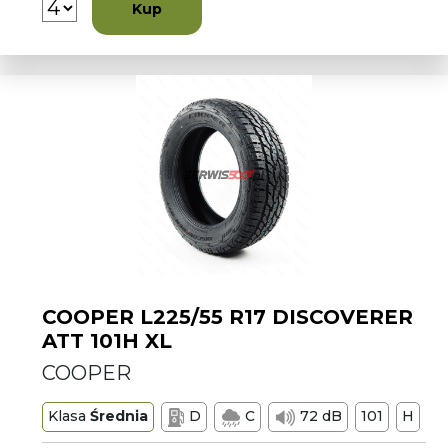
Kup
COOPER L225/55 R17 DISCOVERER
ATT 101H XL
COOPER
Klasa
Średnia
D
C
72 dB
101
H