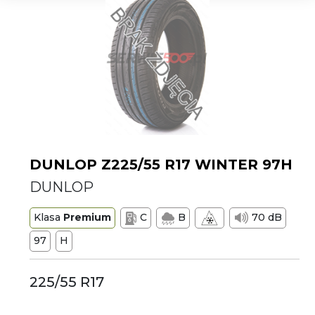
DUNLOP Z225/55 R17 WINTER 97H
DUNLOP
Klasa
Premium
C
B
70 dB
97
H
225/55 R17