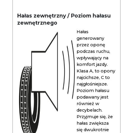
Hałas zewnętrzny / Poziom hałasu
zewnętrznego
Hałas
generowany
przez oponę
podczas ruchu,
wpływający na
komfort jazdy.
Klasa A, to opony
najcichsze, C to
najgłośniejsze.
Poziom hałasu
podawany jest
również w
decybelach.
Przyjmuje się, że
hałas zwiększa
się dwukrotnie