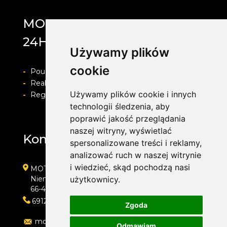
MOTOLAB WULKANIZACJA
24H
Używamy plików
cookie
-
Pouczenie o prawie do odstapienia od umowy
-
Realizacja zamówienia i formy płatności
Używamy plików cookie i innych
-
Regulamin i Polityka prywatności
technologii śledzenia, aby
poprawić jakość przeglądania
naszej witryny, wyświetlać
Kontakt
spersonalizowane treści i reklamy,
analizować ruch w naszej witrynie
i wiedzieć, skąd pochodzą nasi
MOTOLAB WULKANIZACJA 24H
Niemcewicza 39
użytkownicy.
66-400 Gorzów Wielkopolski
691204767
Zgoda
motolab@onet.pl
Odmawiam