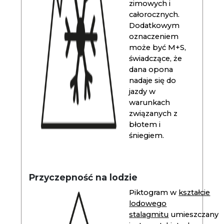
zimowych i
całorocznych.
Dodatkowym
oznaczeniem
może być M+S,
świadczące, że
dana opona
nadaje się do
jazdy w
warunkach
związanych z
błotem i
śniegiem.
Przyczepność na lodzie
Piktogram w
kształcie
lodowego
stalagmitu
umieszczany