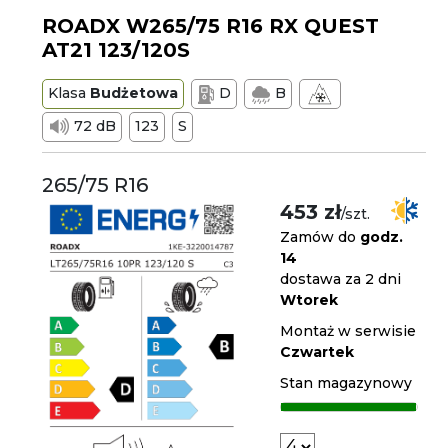
ROADX W265/75 R16 RX QUEST
AT21 123/120S
Klasa
Budżetowa
D
B
72 dB
123
S
265/75 R16
453 zł
/szt.
Zamów do
godz.
14
dostawa za 2 dni
Wtorek
Montaż w serwisie
Czwartek
Stan magazynowy