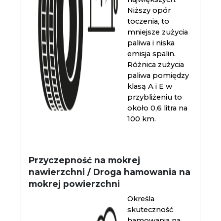
Niższy opór
toczenia, to
mniejsze zużycia
paliwa i niska
emisja spalin.
Różnica zużycia
paliwa pomiędzy
klasą A i E w
przybliżeniu to
około 0,6 litra na
100 km.
Przyczepność na mokrej
nawierzchni / Droga hamowania na
mokrej powierzchni
Określa
skuteczność
hamowania na