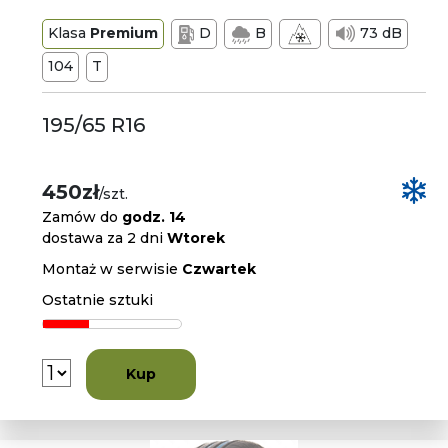
Klasa
Premium
D
B
73 dB
104
T
195/65 R16
450zł
/szt.
Zamów do
godz. 14
dostawa za 2 dni
Wtorek
Montaż w serwisie
Czwartek
Ostatnie sztuki
Kup