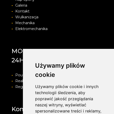
-
Galeria
-
Kontakt
-
Wulkanizacja
-
Mechanika
-
Elektromechanika
MOTOLAB WULKANIZACJA
24H
Używamy plików
cookie
-
Pouczenie o prawie do odstapienia od umowy
-
Realizacja zamówienia i formy płatności
Używamy plików cookie i innych
-
Regulamin i Polityka prywatności
technologii śledzenia, aby
poprawić jakość przeglądania
naszej witryny, wyświetlać
Kontakt
spersonalizowane treści i reklamy,