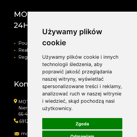
MOTOLAB WULKANIZACJA
24H
Używamy plików
cookie
-
Pouczenie o prawie do odstapienia od umowy
-
Realizacja zamówienia i formy płatności
Używamy plików cookie i innych
-
Regulamin i Polityka prywatności
technologii śledzenia, aby
poprawić jakość przeglądania
naszej witryny, wyświetlać
Kontakt
spersonalizowane treści i reklamy,
analizować ruch w naszej witrynie
i wiedzieć, skąd pochodzą nasi
MOTOLAB WULKANIZACJA 24H
Niemcewicza 39
użytkownicy.
66-400 Gorzów Wielkopolski
691204767
Zgoda
motolab@onet.pl
Odmawiam