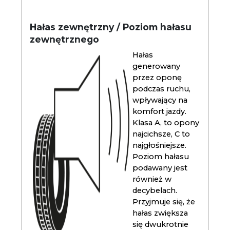
Hałas zewnętrzny / Poziom hałasu
zewnętrznego
Hałas
generowany
przez oponę
podczas ruchu,
wpływający na
komfort jazdy.
Klasa A, to opony
najcichsze, C to
najgłośniejsze.
Poziom hałasu
podawany jest
również w
decybelach.
Przyjmuje się, że
hałas zwiększa
się dwukrotnie