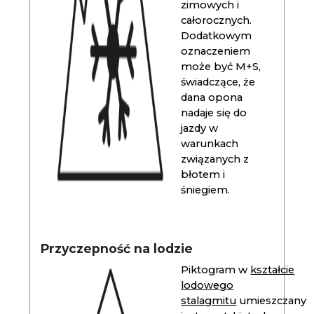
zimowych i
całorocznych.
Dodatkowym
oznaczeniem
może być M+S,
świadczące, że
dana opona
nadaje się do
jazdy w
warunkach
związanych z
błotem i
śniegiem.
Przyczepność na lodzie
Piktogram w
kształcie
lodowego
stalagmitu
umieszczany