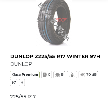
DUNLOP Z225/55 R17 WINTER 97H
DUNLOP
Klasa
Premium
C
B
70 dB
97
H
225/55 R17