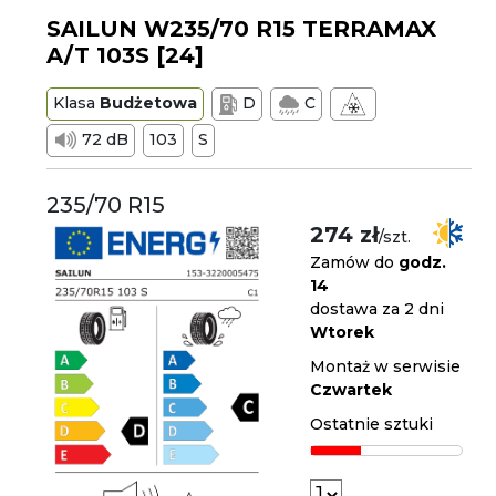
SAILUN W235/70 R15 TERRAMAX
A/T 103S [24]
Klasa
Budżetowa
D
C
72 dB
103
S
235/70 R15
274 zł
/szt.
Zamów do
godz.
14
dostawa za 2 dni
Wtorek
Montaż w serwisie
Czwartek
Ostatnie sztuki