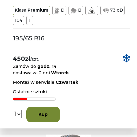
Klasa
Premium
D
B
73 dB
104
T
195/65 R16
450zł
/szt.
Zamów do
godz. 14
dostawa za 2 dni
Wtorek
Montaż w serwisie
Czwartek
Ostatnie sztuki
Kup