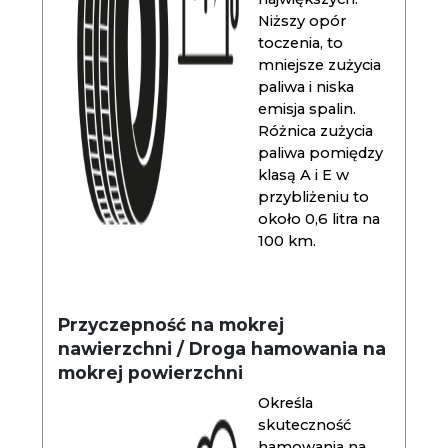
Niższy opór
toczenia, to
mniejsze zużycia
paliwa i niska
emisja spalin.
Różnica zużycia
paliwa pomiędzy
klasą A i E w
przybliżeniu to
około 0,6 litra na
100 km.
Przyczepność na mokrej
nawierzchni / Droga hamowania na
mokrej powierzchni
Określa
skuteczność
hamowania na